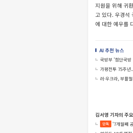
지원을 위해 귀환
고 있다. 우경
에 대한 예우를 
AI 추천 뉴스
국방부 '첨단국방 
가평전투 75주년..
러·우크라, 부활절
김서영 기자의 주요
'7개월째 
단독