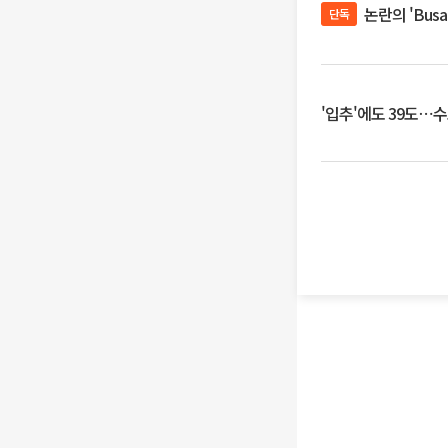
논란의 'Bus
단독
'입추'에도 39도⋯