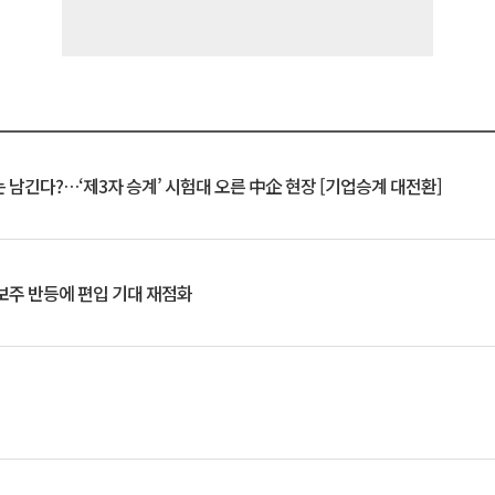
 남긴다?…‘제3자 승계’ 시험대 오른 中企 현장 [기업승계 대전환]
후보주 반등에 편입 기대 재점화