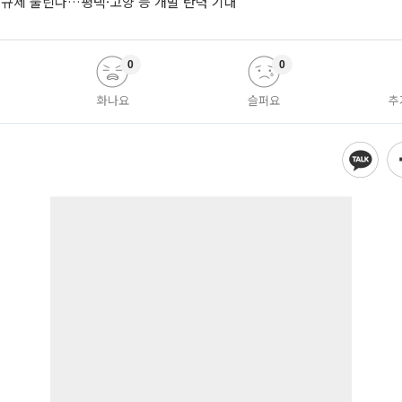
 규제 풀린다…평택·고양 등 개발 탄력 기대
0
0
화나요
슬퍼요
추