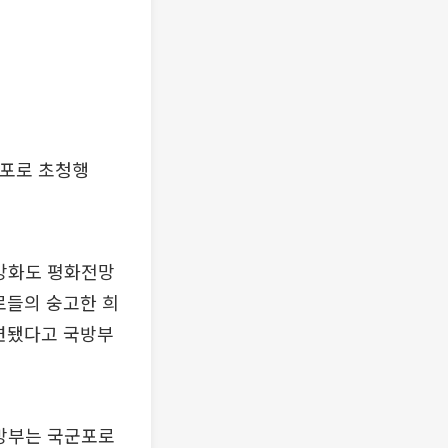
군포로 초청행
 강화도 평화전망
로들의 숭고한 희
마련됐다고 국방부
국방부는 국군포로