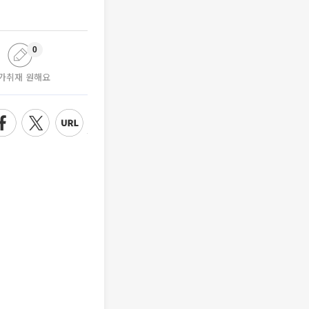
0
가취재 원해요