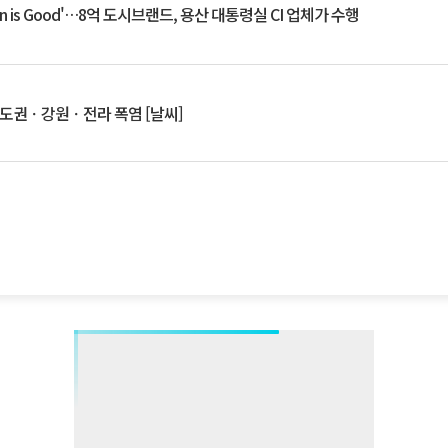
an is Good'…8억 도시브랜드, 용산 대통령실 CI 업체가 수행
수도권ㆍ강원ㆍ전라 폭염 [날씨]