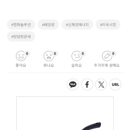
#한화솔루션
#태양광
#신재생에너지
#미국시장
#반덤핑관세
0
0
0
0
좋아요
화나요
슬퍼요
추가취재 원해요