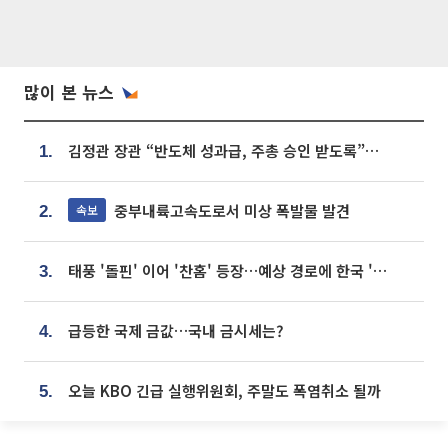
많이 본 뉴스
김정관 장관 “반도체 성과급, 주총 승인 받도록”…상법·자본시장법 개정 시사
1.
중부내륙고속도로서 미상 폭발물 발견
속보
2.
태풍 '돌핀' 이어 '찬홈' 등장…예상 경로에 한국 '한숨'
3.
급등한 국제 금값…국내 금시세는?
4.
오늘 KBO 긴급 실행위원회, 주말도 폭염취소 될까
5.