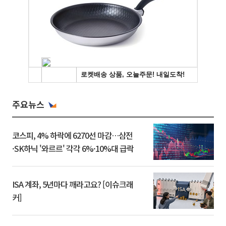
주요뉴스
코스피, 4% 하락에 6270선 마감…삼전
·SK하닉 '와르르' 각각 6%·10%대 급락
ISA 계좌, 5년마다 깨라고요? [이슈크래
커]