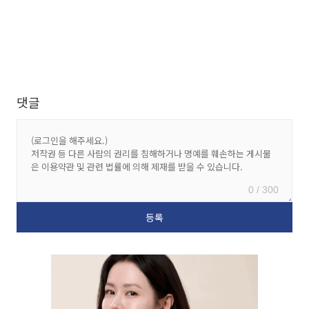
댓글
0 / 300