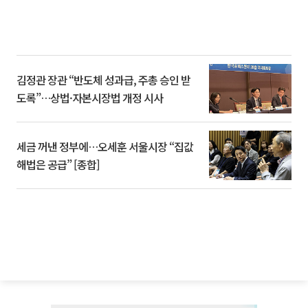
김정관 장관 “반도체 성과급, 주총 승인 받
도록”…상법·자본시장법 개정 시사
세금 꺼낸 정부에…오세훈 서울시장 “집값
해법은 공급” [종합]