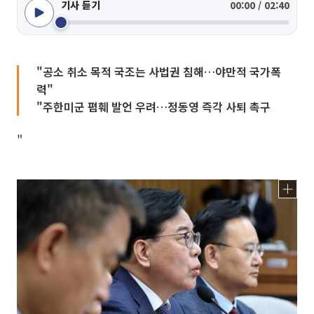
기사 듣기
00:00 / 02:40
"공소 취소 목적 국조는 사법권 침해…야만적 국가폭
력"
"주한미군 폄훼 발언 우려…정동영 즉각 사퇴 촉구
"