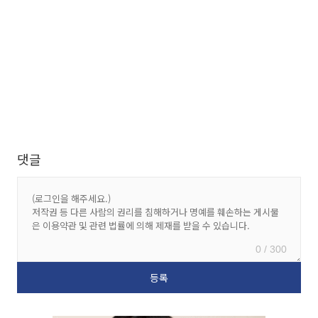
댓글
0 / 300