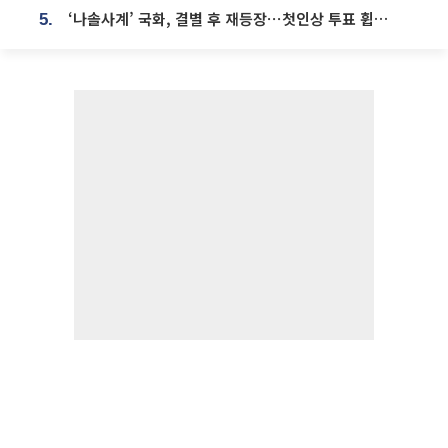
‘나솔사계’ 국화, 결별 후 재등장⋯첫인상 투표 휩쓸고 ‘인기녀’ 등극
5.