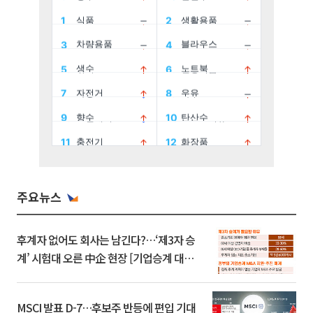
주요뉴스
후계자 없어도 회사는 남긴다?…‘제3자 승
계’ 시험대 오른 中企 현장 [기업승계 대전
환]
MSCI 발표 D-7…후보주 반등에 편입 기대