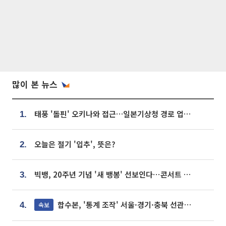
많이 본 뉴스
태풍 '돌핀' 오키나와 접근…일본기상청 경로 업데이트
1.
오늘은 절기 '입추', 뜻은?
2.
빅뱅, 20주년 기념 '새 뱅봉' 선보인다⋯콘서트 앞두고 팝업 개최
3.
합수본, '통계 조작' 서울·경기·충북 선관위 등 추가 압수수색
속보
4.