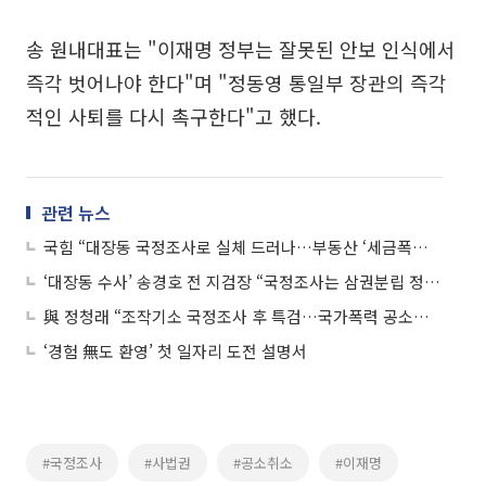
송 원내대표는 "이재명 정부는 잘못된 안보 인식에서
즉각 벗어나야 한다"며 "정동영 통일부 장관의 즉각
적인 사퇴를 다시 촉구한다"고 했다.
관련 뉴스
국힘 “대장동 국정조사로 실체 드러나…부동산 ‘세금폭탄’ 우려”
‘대장동 수사’ 송경호 전 지검장 “국정조사는 삼권분립 정면 도전”
與 정청래 “조작기소 국정조사 후 특검…국가폭력 공소시효 없애야”
‘경험 無도 환영’ 첫 일자리 도전 설명서
#국정조사
#사법권
#공소취소
#이재명