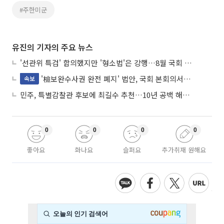
#주한미군
유진의 기자의 주요 뉴스
'선관위 특검' 합의했지만 '형소법'은 강행…8월 국회 '입법 2차전' 예고
'檢보완수사권 완전 폐지' 법안, 국회 본회의서 민주당 주도 통과
속보
민주, 특별감찰관 후보에 최길수 추천…10년 공백 해소 속도
0
0
0
0
좋아요
화나요
슬퍼요
추가취재 원해요