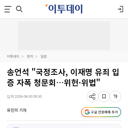
이투데이
정치
일반
송언석 "국정조사, 이재명 유죄 입
증 자폭 청문회…위헌·위법"
입력 2026-04-30 09:30
유진의 기자
구글 선호매체 추가