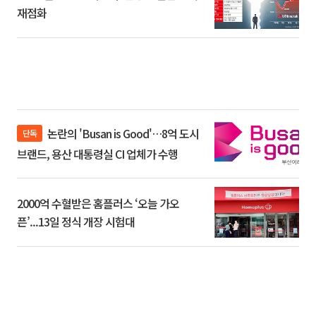
재점화
논란의 'Busan is Good'…8억 도시
단독
브랜드, 용산 대통령실 CI 업체가 수행
2000억 수혈받은 홈플러스 ‘오늘 가오
픈’...13일 정식 개장 시험대