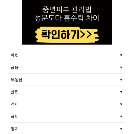
마켓
금융
부동산
산업
경제
국제
정치