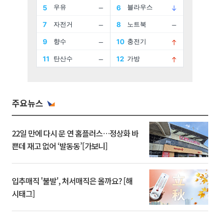
주요뉴스
22일 만에 다시 문 연 홈플러스…정상화 바
쁜데 재고 없어 ‘발동동’[가보니]
입추매직 '불발', 처서매직은 올까요? [해
시태그]