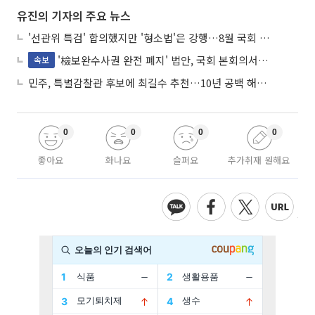
유진의 기자의 주요 뉴스
'선관위 특검' 합의했지만 '형소법'은 강행…8월 국회 '입법 2차전' 예고
'檢보완수사권 완전 폐지' 법안, 국회 본회의서 민주당 주도 통과
속보
민주, 특별감찰관 후보에 최길수 추천…10년 공백 해소 속도
0
0
0
0
좋아요
화나요
슬퍼요
추가취재 원해요