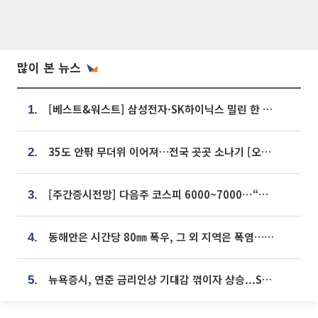
많이 본 뉴스
[베스트&워스트] 삼성전자·SK하이닉스 밀린 한 주…상상인증권은 85% 급등
1.
35도 안팎 무더위 이어져…전국 곳곳 소나기 [오늘 날씨]
2.
[주간증시전망] 다음주 코스피 6000~7000⋯“外人 수급은 정책이 변수”
3.
동해안은 시간당 80㎜ 폭우, 그 외 지역은 폭염…‘극과 극 날씨’
4.
뉴욕증시, 연준 금리인상 기대감 꺾이자 상승...S&P500 사상 최고치 [종합]
5.