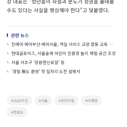
장 대표는 "청년들의 좌절과 분노가 정권을 불태울
수도 있다는 사실을 명심해야 한다"고 덧붙였다.
관련 뉴스
진에어·에어부산·에어서울, 객실 서비스 교관 합동 교육 실시
현대글로비스, 서울숲에 어린이 친환경 놀이 체험 공간 조성
서울 서초구 ‘잠원한신로얄’ 등
‘경험 無도 환영’ 첫 일자리 도전 설명서
#2026지선
#서울
#국민의힘
#이재명
#정원오