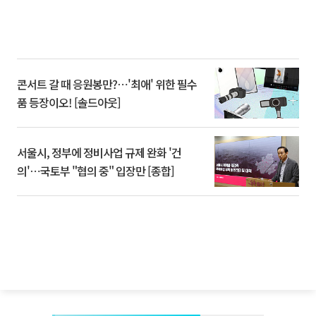
콘서트 갈 때 응원봉만?⋯'최애' 위한 필수
품 등장이오! [솔드아웃]
서울시, 정부에 정비사업 규제 완화 '건
의'⋯국토부 "협의 중" 입장만 [종합]