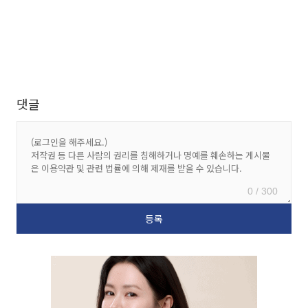
댓글
0 / 300