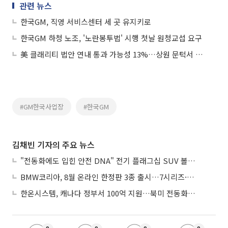
관련 뉴스
한국GM, 직영 서비스센터 세 곳 유지키로
한국GM 하청 노조, '노란봉투법' 시행 첫날 원청교섭 요구
美 클래리티 법안 연내 통과 가능성 13%…상원 문턱서 제동
#GM한국사업장
#한국GM
김채빈 기자의 주요 뉴스
"전동화에도 입힌 안전 DNA" 전기 플래그십 SUV 볼보 'EX90'
BMW코리아, 8월 온라인 한정판 3종 출시…7시리즈·X7·M340i 투어링
한온시스템, 캐나다 정부서 100억 지원…북미 전동화 시장 가속