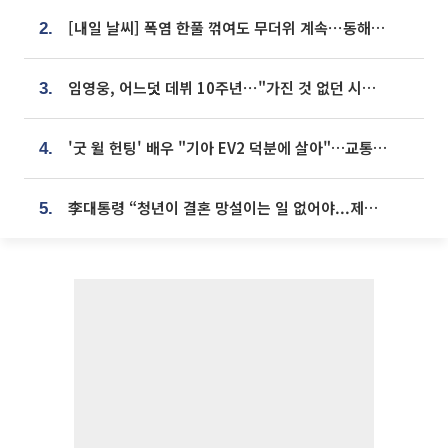
[내일 날씨] 폭염 한풀 꺾여도 무더위 계속⋯동해안 이틀 연속 비
2.
임영웅, 어느덧 데뷔 10주년⋯"가진 것 없던 시절, 내 앞엔 20명의 팬뿐"
3.
'굿 윌 헌팅' 배우 "기아 EV2 덕분에 살아"…교통사고 후 안전성 극찬
4.
李대통령 “청년이 결혼 망설이는 일 없어야...제도상 불이익 조사”
5.