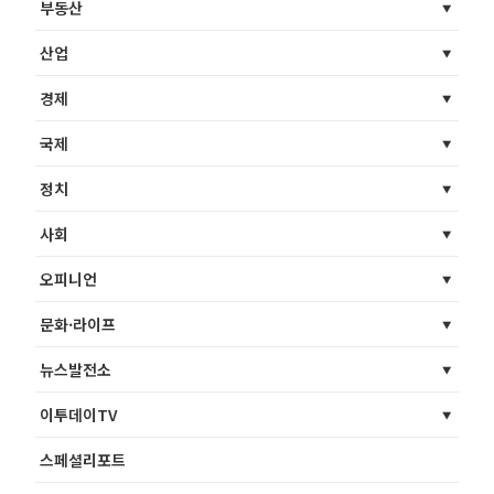
부동산
산업
경제
국제
정치
사회
오피니언
문화·라이프
뉴스발전소
이투데이TV
스페셜리포트