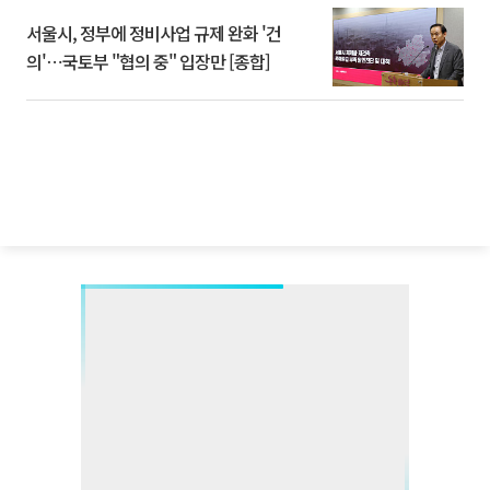
서울시, 정부에 정비사업 규제 완화 '건
의'⋯국토부 "협의 중" 입장만 [종합]