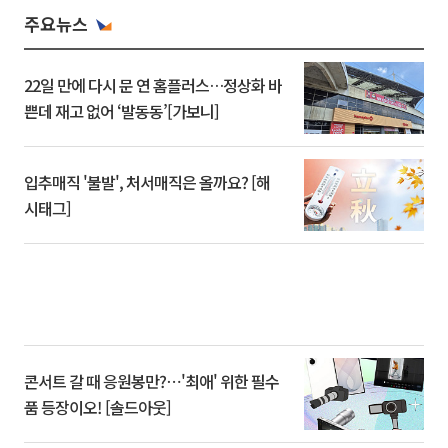
주요뉴스
22일 만에 다시 문 연 홈플러스…정상화 바
쁜데 재고 없어 ‘발동동’[가보니]
입추매직 '불발', 처서매직은 올까요? [해
시태그]
콘서트 갈 때 응원봉만?⋯'최애' 위한 필수
품 등장이오! [솔드아웃]