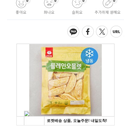
0
0
0
0
좋아요
화나요
슬퍼요
추가취재 원해요