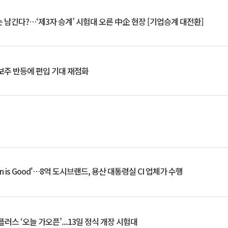
 남긴다?…‘제3자 승계’ 시험대 오른 中企 현장 [기업승계 대전환]
후보주 반등에 편입 기대 재점화
an is Good'…8억 도시브랜드, 용산 대통령실 CI 업체가 수행
플러스 ‘오늘 가오픈’...13일 정식 개장 시험대