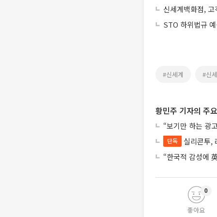
신세계백화점, 고
STO 하위법규 
#신세계
#신
황민주 기자의 주요
“보기만 하는 광고
실리콘투, 
단독
“한국적 감성에 英
0
좋아요