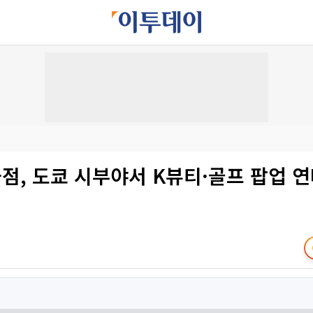
점, 도쿄 시부야서 K뷰티·골프 팝업 