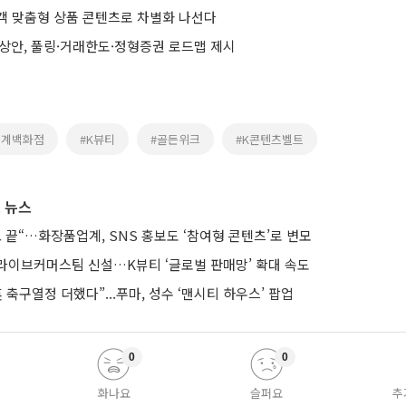
객 맞춤형 상품 콘텐츠로 차별화 나선다
예상안, 풀링·거래한도·정형증권 로드맵 제시
세계백화점
#K뷰티
#골든위크
#K콘텐츠벨트
 뉴스
 끝“…화장품업계, SNS 홍보도 ‘참여형 콘텐츠’로 변모
라이브커머스팀 신설…K뷰티 ‘글로벌 판매망’ 확대 속도
 축구열정 더했다”...푸마, 성수 ‘맨시티 하우스’ 팝업
0
0
화나요
슬퍼요
추