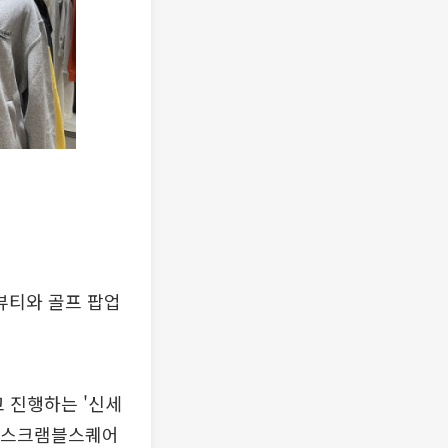
뷰티와 골프 팝업
 진행하는 '신세
야 스크램블스퀘어