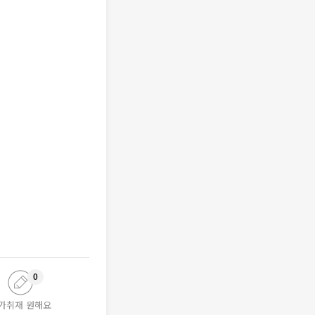
0
가취재 원해요