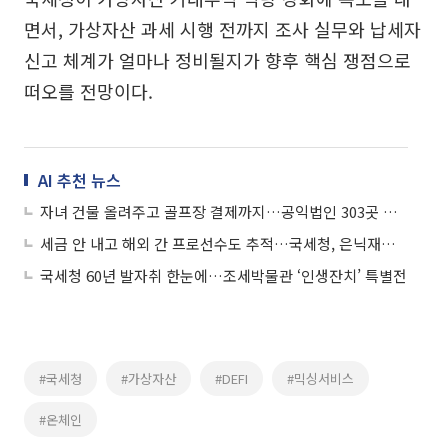
면서, 가상자산 과세 시행 전까지 조사 실무와 납세자
신고 체계가 얼마나 정비될지가 향후 핵심 쟁점으로
떠오를 전망이다.
AI 추천 뉴스
자녀 건물 올려주고 골프장 결제까지…공익법인 303곳 무더기 적발
세금 안 내고 해외 간 프로선수도 추적…국세청, 은닉재산 339억원 환수
국세청 60년 발자취 한눈에…조세박물관 ‘인생잔치’ 특별전
#국세청
#가상자산
#DEFI
#믹싱서비스
#온체인