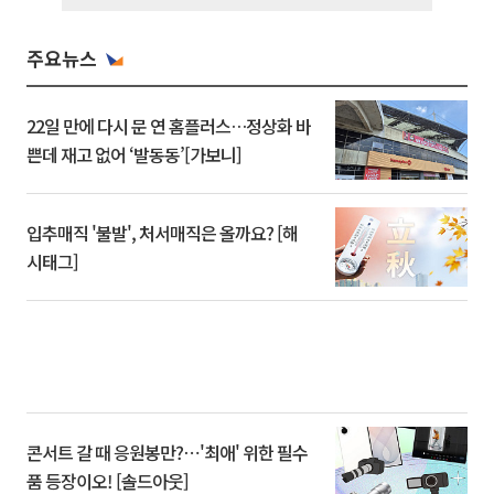
주요뉴스
22일 만에 다시 문 연 홈플러스…정상화 바
쁜데 재고 없어 ‘발동동’[가보니]
입추매직 '불발', 처서매직은 올까요? [해
시태그]
콘서트 갈 때 응원봉만?⋯'최애' 위한 필수
품 등장이오! [솔드아웃]