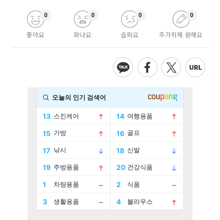
0
0
0
0
좋아요
화나요
슬퍼요
추가취재 원해요