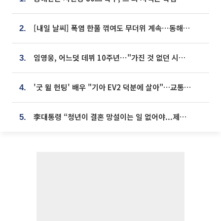
[내일 날씨] 폭염 한풀 꺾여도 무더위 계속⋯동해안 이틀 연속 비
2.
임영웅, 어느덧 데뷔 10주년⋯"가진 것 없던 시절, 내 앞엔 20명의 팬뿐"
3.
'굿 윌 헌팅' 배우 "기아 EV2 덕분에 살아"…교통사고 후 안전성 극찬
4.
李대통령 “청년이 결혼 망설이는 일 없어야...제도상 불이익 조사”
5.