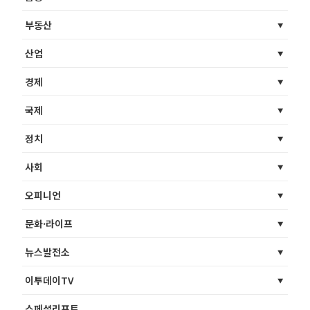
부동산
산업
경제
국제
정치
사회
오피니언
문화·라이프
뉴스발전소
이투데이TV
스페셜리포트