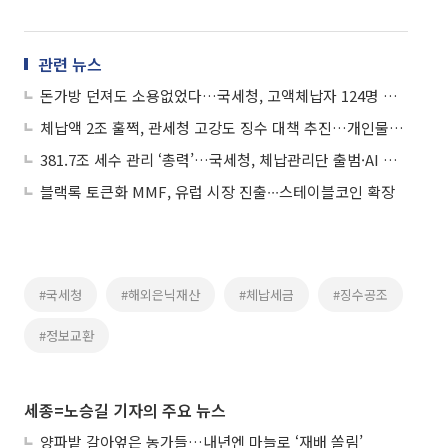
관련 뉴스
돈가방 던져도 소용없었다…국세청, 고액체납자 124명 수색해 81억원 압류
체납액 2조 훌쩍, 관세청 고강도 징수 대책 추진…개인물품 통관 제재 강화
381.7조 세수 관리 ‘총력’…국세청, 체납관리단 출범·AI 세정 전환
블랙록 토큰화 MMF, 유럽 시장 진출∙∙∙스테이블코인 확장
#국세청
#해외은닉재산
#체납세금
#징수공조
#정보교환
세종=노승길 기자의 주요 뉴스
양파밭 갈아엎은 농가들…내년엔 마늘로 ‘재배 쏠림’