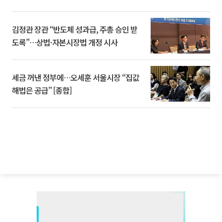
김정관 장관 “반도체 성과급, 주총 승인 받
도록”…상법·자본시장법 개정 시사
세금 꺼낸 정부에…오세훈 서울시장 “집값
해법은 공급” [종합]