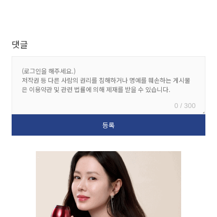
댓글
0 / 300