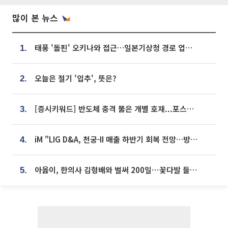
많이 본 뉴스
태풍 '돌핀' 오키나와 접근…일본기상청 경로 업데이트
1.
오늘은 절기 '입추', 뜻은?
2.
[증시키워드] 반도체 충격 뚫은 개별 호재...포스코퓨처엠·에코프로·한화솔루션 '눈길'
3.
iM "LIG D&A, 천궁-II 매출 하반기 회복 전망…방산 톱픽 유지"
4.
아옳이, 한의사 김형배와 벌써 200일⋯꽃다발 들고 "프러포즈 아냐"
5.