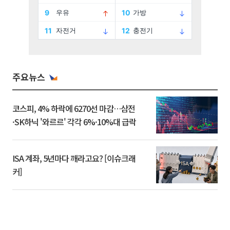
주요뉴스
코스피, 4% 하락에 6270선 마감…삼전
·SK하닉 '와르르' 각각 6%·10%대 급락
ISA 계좌, 5년마다 깨라고요? [이슈크래
커]