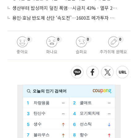
생산부터 밥상까지 덮친 폭염…시금치 43%ㆍ열무 28% 급등
용인·호남 반도체 산단 ‘속도전’…1600조 메가투자 이행 총력
0
0
0
0
좋아요
화나요
슬퍼요
추가취재 원해요