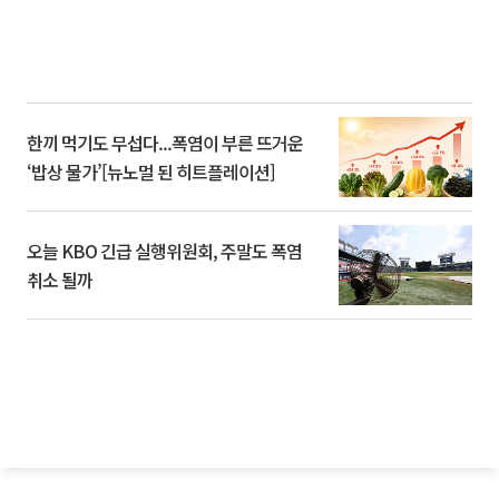
한끼 먹기도 무섭다...폭염이 부른 뜨거운
‘밥상 물가’[뉴노멀 된 히트플레이션]
오늘 KBO 긴급 실행위원회, 주말도 폭염
취소 될까