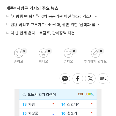
세종=서병곤 기자의 주요 뉴스
"지방행 땐 퇴사"⋯2차 공공기관 이전 '2030 엑소더스' 뇌관
범용 버리고 고부가로⋯K-석화, 생존 위한 '선택과 집중'
더 센 관세 온다…트럼프, 관세장벽 재건
0
0
0
0
좋아요
화나요
슬퍼요
추가취재 원해요