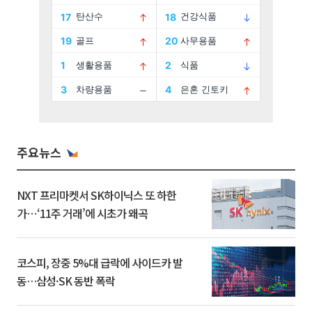
주요뉴스
NXT 프리마켓서 SK하이닉스 또 하한
가⋯‘11주 거래’에 시초가 왜곡
코스피, 장중 5%대 급락에 사이드카 발
동…삼성·SK 동반 폭락