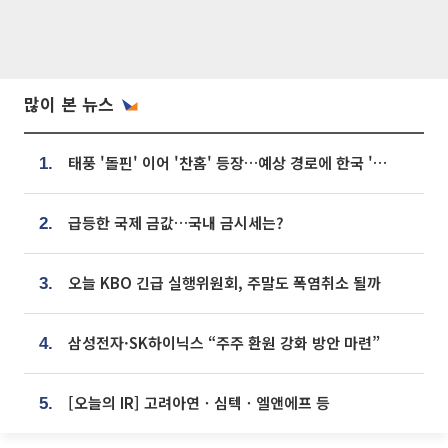
많이 본 뉴스
태풍 '돌핀' 이어 '찬홈' 등장…예상 경로에 한국 '한숨'
1.
급등한 국제 금값…국내 금시세는?
2.
오늘 KBO 긴급 실행위원회, 주말도 폭염취소 될까
3.
삼성전자·SK하이닉스 “주주 환원 강화 방안 마련”
4.
[오늘의 IR] 고려아연ㆍ심텍ㆍ엘앤에프 등
5.