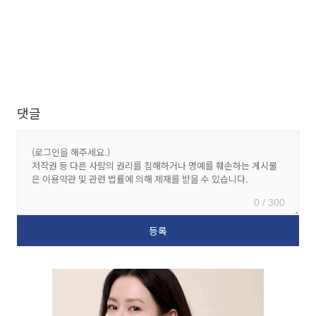
댓글
0 / 300