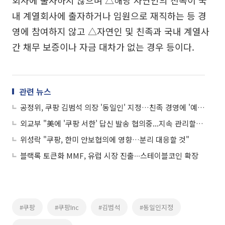
회사에 출자하지 않으며 △해당 자연인의 친족이 국
내 계열회사에 출자하거나 임원으로 재직하는 등 경
영에 참여하지 않고 △자연인 및 친족과 국내 계열사
간 채무 보증이나 자금 대차가 없는 경우 등이다.
관련 뉴스
공정위, 쿠팡 김범석 의장 '동일인' 지정…친족 경영에 '예외' 불허
외교부 "美에 '쿠팡 서한' 답신 발송 협의중...지속 관리할 것"
위성락 "쿠팡, 한미 안보협의에 영향…분리 대응할 것"
블랙록 토큰화 MMF, 유럽 시장 진출∙∙∙스테이블코인 확장
#쿠팡
#쿠팡Inc
#김범석
#동일인지정