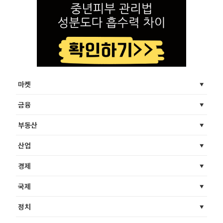
마켓
금융
부동산
산업
경제
국제
정치