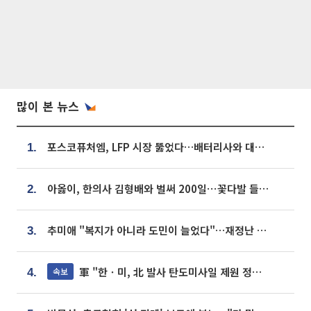
많이 본 뉴스
포스코퓨처엠, LFP 시장 뚫었다…배터리사와 대규모 장기 공급 합의
1.
아옳이, 한의사 김형배와 벌써 200일⋯꽃다발 들고 "프러포즈 아냐"
2.
추미애 "복지가 아니라 도민이 늘었다"…재정난 책임론 정면돌파
3.
軍 "한ㆍ미, 北 발사 탄도미사일 제원 정밀분석 중"
속보
4.