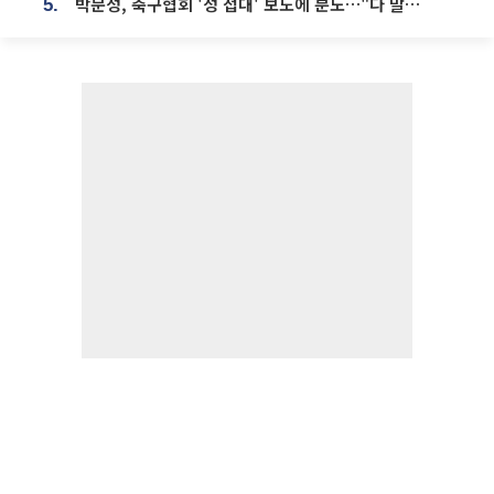
박문성, 축구협회 '성 접대' 보도에 분노…"다 말아먹으려고 작정했나"
5.