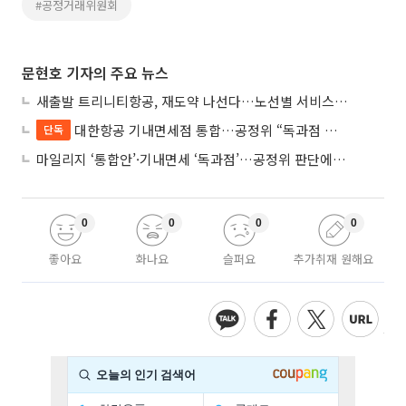
#공정거래위원회
문현호 기자의 주요 뉴스
새출발 트리니티항공, 재도약 나선다…노선별 서비스 차별화
대한항공 기내면세점 통합…공정위 “독과점 여부 따진다”
단독
마일리지 ‘통합안’·기내면세 ‘독과점’…공정위 판단에 쏠린 눈
0
0
0
0
좋아요
화나요
슬퍼요
추가취재 원해요