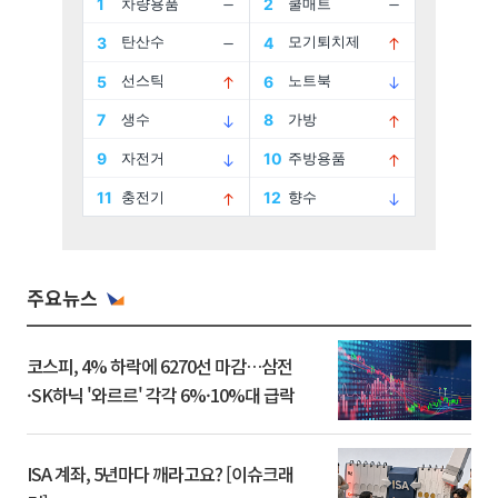
주요뉴스
코스피, 4% 하락에 6270선 마감…삼전
·SK하닉 '와르르' 각각 6%·10%대 급락
ISA 계좌, 5년마다 깨라고요? [이슈크래