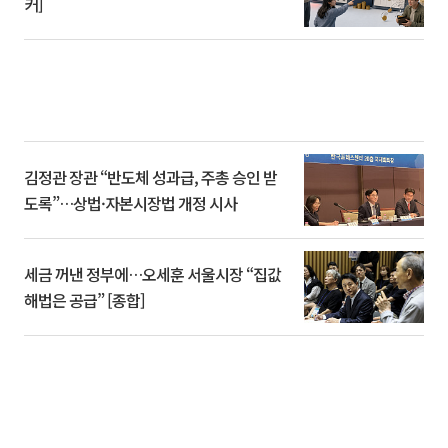
커]
김정관 장관 “반도체 성과급, 주총 승인 받
도록”…상법·자본시장법 개정 시사
세금 꺼낸 정부에…오세훈 서울시장 “집값
해법은 공급” [종합]