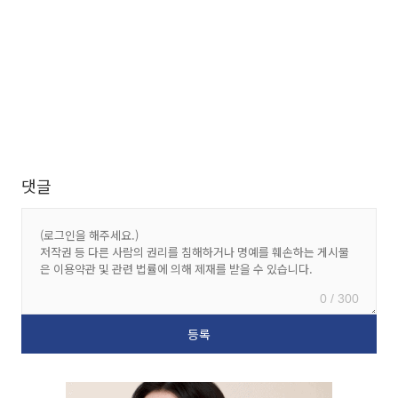
댓글
0 / 300