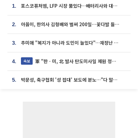
포스코퓨처엠, LFP 시장 뚫었다…배터리사와 대규모 장기 공급 합의
1.
아옳이, 한의사 김형배와 벌써 200일⋯꽃다발 들고 "프러포즈 아냐"
2.
추미애 "복지가 아니라 도민이 늘었다"…재정난 책임론 정면돌파
3.
軍 "한ㆍ미, 北 발사 탄도미사일 제원 정밀분석 중"
속보
4.
박문성, 축구협회 '성 접대' 보도에 분노…"다 말아먹으려고 작정했나"
5.