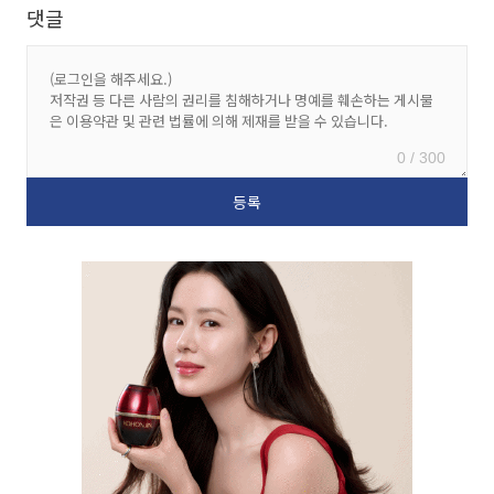
댓글
0 / 300