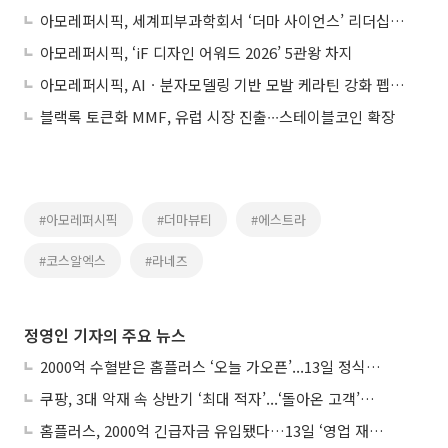
아모레퍼시픽, 세계피부과학회서 ‘더마 사이언스’ 리더십 주도
아모레퍼시픽, ‘iF 디자인 어워드 2026’ 5관왕 차지
아모레퍼시픽, AIㆍ분자모델링 기반 모발 케라틴 강화 펩타이드 개발
블랙록 토큰화 MMF, 유럽 시장 진출∙∙∙스테이블코인 확장
#아모레퍼시픽
#더마뷰티
#에스트라
#코스알엑스
#라네즈
정영인 기자의 주요 뉴스
2000억 수혈받은 홈플러스 ‘오늘 가오픈’...13일 정식 개장 시험대
쿠팡, 3대 악재 속 상반기 ‘최대 적자’...‘돌아온 고객’에 수익성 반등 주목
홈플러스, 2000억 긴급자금 유입됐다…13일 ‘영업 재개’