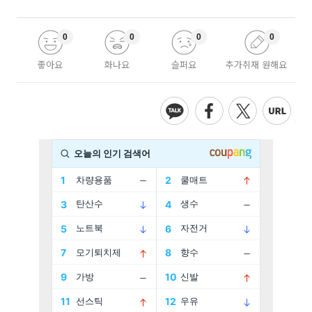
0
0
0
0
좋아요
화나요
슬퍼요
추가취재 원해요