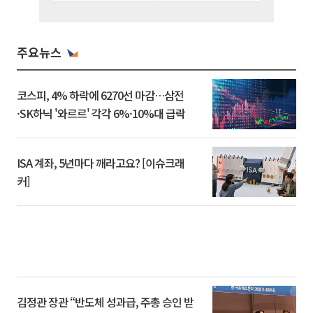
주요뉴스
코스피, 4% 하락에 6270선 마감…삼전
·SK하닉 '와르르' 각각 6%·10%대 급락
ISA 계좌, 5년마다 깨라고요? [이슈크래
커]
김정관 장관 “반도체 성과급, 주총 승인 받