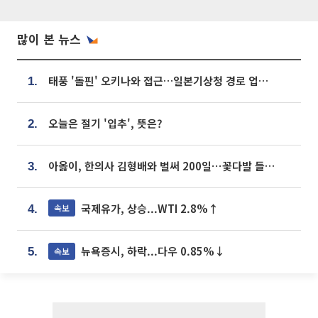
많이 본 뉴스
태풍 '돌핀' 오키나와 접근…일본기상청 경로 업데이트
1.
오늘은 절기 '입추', 뜻은?
2.
아옳이, 한의사 김형배와 벌써 200일⋯꽃다발 들고 "프러포즈 아냐"
3.
국제유가, 상승...WTI 2.8%↑
속보
4.
뉴욕증시, 하락...다우 0.85%↓
속보
5.