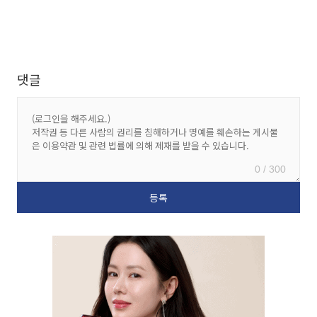
댓글
0 / 300