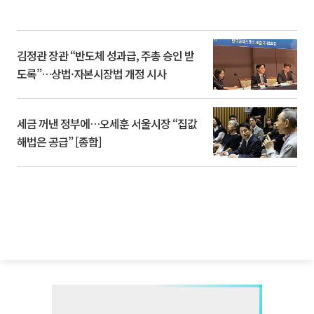
김정관 장관 “반도체 성과급, 주총 승인 받
도록”…상법·자본시장법 개정 시사
세금 꺼낸 정부에…오세훈 서울시장 “집값
해법은 공급” [종합]