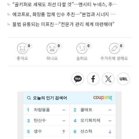
“골키퍼로 세워도 최선 다할 것”⋯맨시티 누네스, 주전 경쟁 각오
에코프로, 화장품 업체 인수 추진⋯“본업과 시너지 부족”
불법 유통되는 미프진⋯“전문가 관리 체계 마련해야”
0
0
0
0
좋아요
화나요
슬퍼요
추가취재 원해요