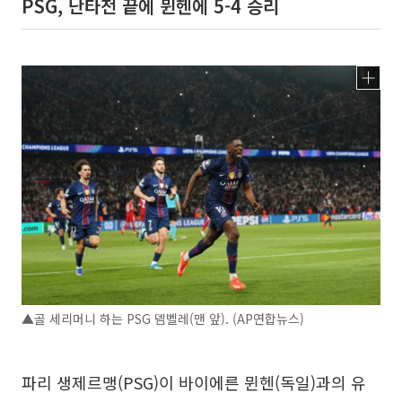
PSG, 난타전 끝에 뮌헨에 5-4 승리
▲골 세리머니 하는 PSG 뎀벨레(맨 앞). (AP연합뉴스)
파리 생제르맹(PSG)이 바이에른 뮌헨(독일)과의 유