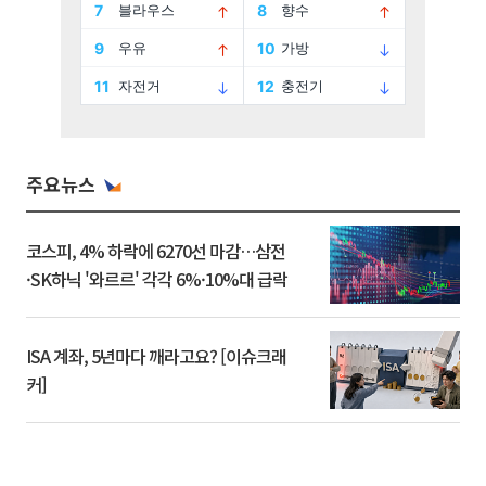
주요뉴스
코스피, 4% 하락에 6270선 마감…삼전
·SK하닉 '와르르' 각각 6%·10%대 급락
ISA 계좌, 5년마다 깨라고요? [이슈크래
커]