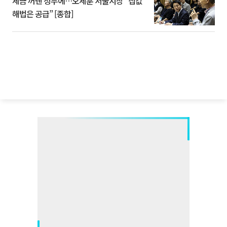
세금 꺼낸 정부에…오세훈 서울시장 “집값
해법은 공급” [종합]