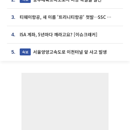
티웨이항공, 새 이름 '트리니티항공' 첫발…SSC 전략 본격화
3.
ISA 계좌, 5년마다 깨라고요? [이슈크래커]
4.
서울양양고속도로 이천터널 앞 사고 발생
속보
5.