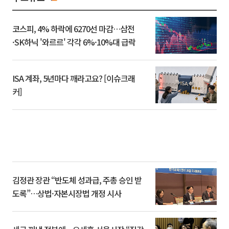
코스피, 4% 하락에 6270선 마감…삼전
·SK하닉 '와르르' 각각 6%·10%대 급락
ISA 계좌, 5년마다 깨라고요? [이슈크래
커]
김정관 장관 “반도체 성과급, 주총 승인 받
도록”…상법·자본시장법 개정 시사