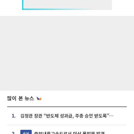
많이 본 뉴스
김정관 장관 “반도체 성과급, 주총 승인 받도록”…상법·자본시장법 개정 시사
1.
중부내륙고속도로서 미상 폭발물 발견
속보
2.