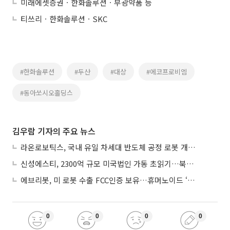
미래에셋증권ㆍ한화솔루션ㆍ부광약품 등
티쓰리ㆍ한화솔루션ㆍSKC
#한화솔루션
#두산
#대상
#에코프로비엠
#동아쏘시오홀딩스
김우람 기자의 주요 뉴스
라온로보틱스, 국내 유일 차세대 반도체 공정 로봇 개발 ‘고객사 테스트 진행’
신성에스티, 2300억 규모 미국법인 가동 초읽기…북미 ESS 공략 본격화
에브리봇, 미 로봇 수출 FCC인증 보유…휴머노이드 ‘AI 두뇌’ 탑재 속도
0
0
0
0