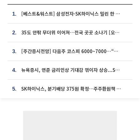
[베스트&워스트] 삼성전자·SK하이닉스 밀린 한 주…상상인증권은 85% 급등
1.
35도 안팎 무더위 이어져…전국 곳곳 소나기 [오늘 날씨]
2.
[주간증시전망] 다음주 코스피 6000~7000⋯“外人 수급은 정책이 변수”
3.
뉴욕증시, 연준 금리인상 기대감 꺾이자 상승...S&P500 사상 최고치 [종합]
4.
SK하이닉스, 분기배당 375원 확정…주주환원책 9월로 앞당겨 발표
5.