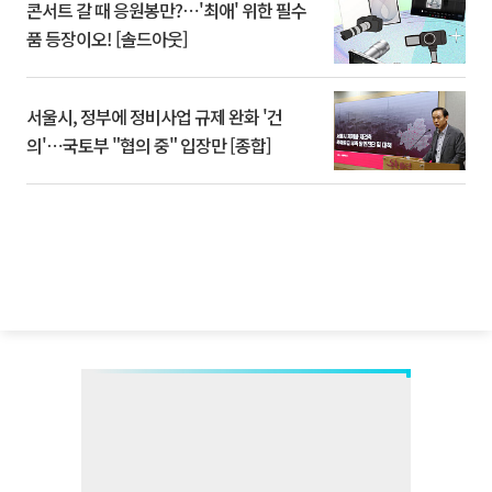
콘서트 갈 때 응원봉만?⋯'최애' 위한 필수
품 등장이오! [솔드아웃]
서울시, 정부에 정비사업 규제 완화 '건
의'⋯국토부 "협의 중" 입장만 [종합]