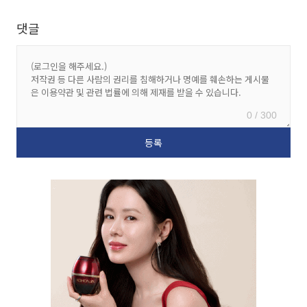
댓글
0 / 300