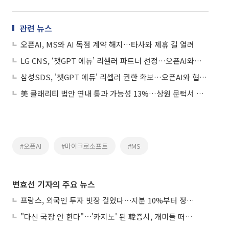
관련 뉴스
오픈AI, MS와 AI 독점 계약 해지…타사와 제휴 길 열려
LG CNS, ‘챗GPT 에듀’ 리셀러 파트너 선정…오픈AI와의 협력으로 교육 AX 시장 공략
삼성SDS, '챗GPT 에듀' 리셀러 권한 확보…오픈AI와 협력 확대
美 클래리티 법안 연내 통과 가능성 13%…상원 문턱서 제동
#오픈AI
#마이크로소프트
#MS
변효선 기자의 주요 뉴스
프랑스, 외국인 투자 빗장 걸었다⋯지분 10%부터 정부가 승인
"다신 국장 안 한다"⋯'카지노' 된 韓증시, 개미들 떠난다