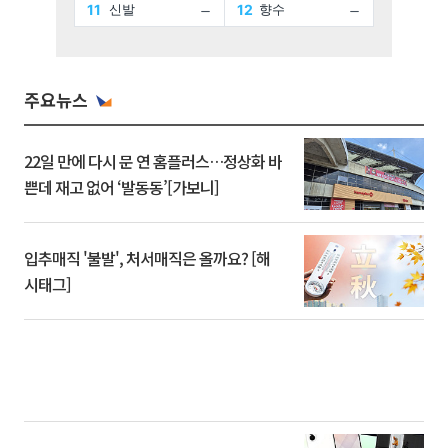
주요뉴스
22일 만에 다시 문 연 홈플러스…정상화 바
쁜데 재고 없어 ‘발동동’[가보니]
입추매직 '불발', 처서매직은 올까요? [해
시태그]