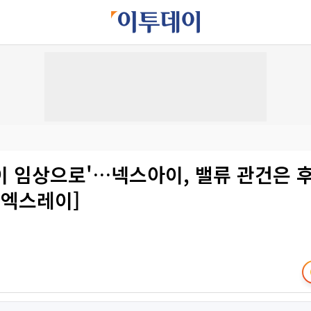
이 임상으로'…넥스아이, 밸류 관건은 
O 엑스레이]