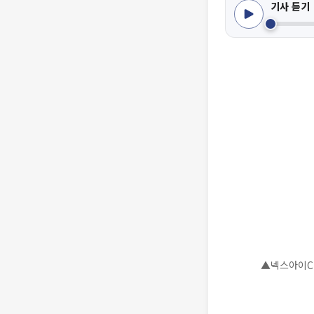
기사 듣기
▲넥스아이CI