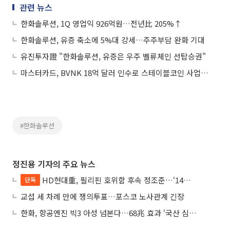
관련 뉴스
한화솔루션, 1Q 영업익 926억원…전년比 205%↑
한화솔루션, 유증 축소에 5%대 강세…주주부담 완화 기대
유진투자證 "한화솔루션, 유증은 우주 벨류체인 선탑승권"
마스터카드, BVNK 18억 달러 인수로 스테이블코인 사업 본격 확장
#한화솔루션
정진용 기자의 주요 뉴스
HD현대重, 필리핀 호위함 후속 정조준…‘14척+α’ 싹쓸이 노린다
단독
교섭 세 차례 만에 쟁의투표…포스코 노사관계 긴장
한화, 항공엔진 빅3 아성 넘본다…68兆 효과 ‘국산 심장’ 시동