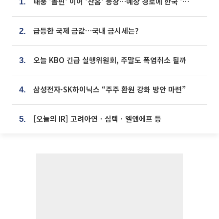
태풍 '돌핀' 이어 '찬홈' 등장…예상 경로에 한국 '한숨'
1.
급등한 국제 금값…국내 금시세는?
2.
오늘 KBO 긴급 실행위원회, 주말도 폭염취소 될까
3.
삼성전자·SK하이닉스 “주주 환원 강화 방안 마련”
4.
[오늘의 IR] 고려아연ㆍ심텍ㆍ엘앤에프 등
5.