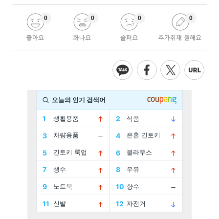
0
0
0
0
좋아요
화나요
슬퍼요
추가취재 원해요