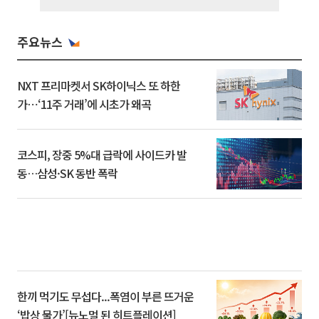
주요뉴스
NXT 프리마켓서 SK하이닉스 또 하한
가⋯‘11주 거래’에 시초가 왜곡
코스피, 장중 5%대 급락에 사이드카 발
동…삼성·SK 동반 폭락
한끼 먹기도 무섭다...폭염이 부른 뜨거운
‘밥상 물가’[뉴노멀 된 히트플레이션]