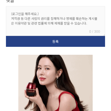
댓글
0 / 300