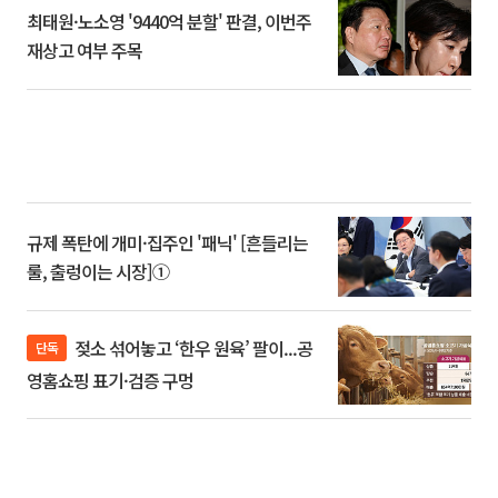
최태원·노소영 '9440억 분할' 판결, 이번주
재상고 여부 주목
규제 폭탄에 개미·집주인 '패닉' [흔들리는
룰, 출렁이는 시장]①
젖소 섞어놓고 ‘한우 원육’ 팔이...공
단독
영홈쇼핑 표기·검증 구멍