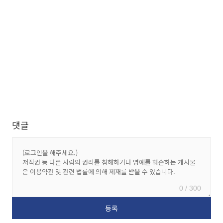
댓글
0 / 300