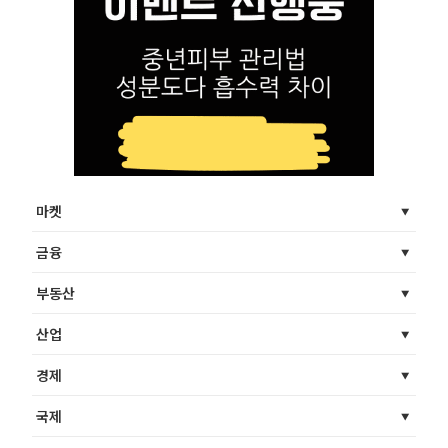
마켓
금융
부동산
산업
경제
국제