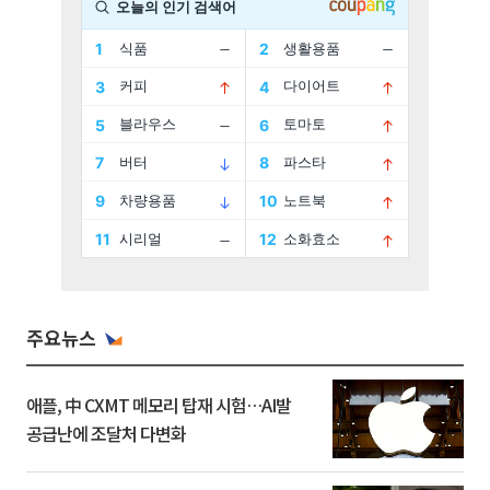
주요뉴스
애플, 中 CXMT 메모리 탑재 시험…AI발
공급난에 조달처 다변화