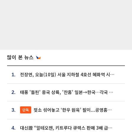
많이 본 뉴스
전장연, 오늘(10일) 서울 지하철 4호선 혜화역 시위…1호선 용산역 무정차
1.
태풍 '돌핀' 중국 상륙, '찬홈' 일본→한국…각국 기상청 예상 경로는?
2.
젖소 섞어놓고 ‘한우 원육’ 팔이...공영홈쇼핑 표기·검증 구멍
단독
3.
대신證 “알테오젠, 키트루다 큐렉스 판매 3배 급증…목표가 41만원 상향”
4.