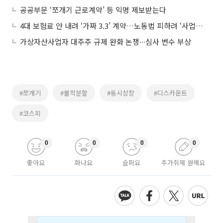
공공부문 ‘쪼개기 근로계약’ 등 익명 제보받는다
4대 보험료 안 내려 ‘가짜 3.3’ 계약…노동법 피하려 ‘사업장 쪼개기’
가상자산사업자 대주주 규제 완화 논쟁∙∙∙심사 변수 부상
#쪼개기
#물적분할
#동시상장
#디스카운트
#코스피
0
0
0
0
좋아요
화나요
슬퍼요
추가취재 원해요