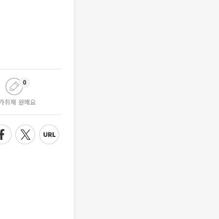
0
가취재 원해요