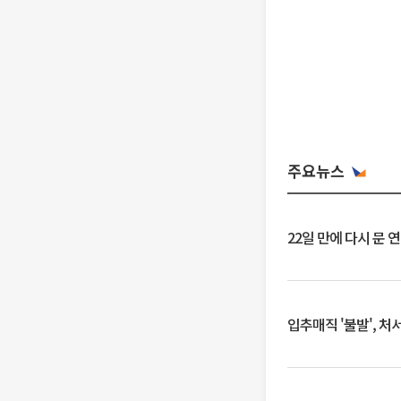
주요뉴스
22일 만에 다시 문 
입추매직 '불발', 처