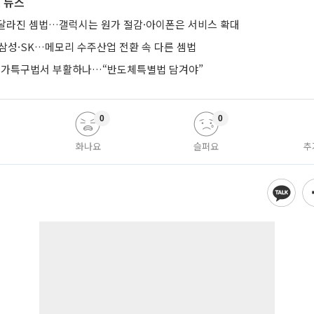
 뉴스
달라진 셈법…갤럭시는 원가 절감·아이폰은 서비스 확대
리는 삼성·SK…메모리 수주산업 전환 속 다른 셈법
 메가특구법서 부활하나…“반도체특별법 담겨야”
0
0
화나요
슬퍼요
추