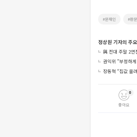
#문재인
#판
정상원 기자의 주요
與 전대 주말 2
권익위 "부정하게 
장동혁 “집값 올
0
좋아요