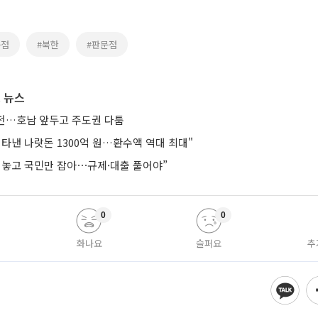
문점
#북한
#판문점
 뉴스
연전…호남 앞두고 주도권 다툼
타낸 나랏돈 1300억 원…환수액 역대 최대"
려놓고 국민만 잡아⋯규제·대출 풀어야”
0
0
화나요
슬퍼요
추