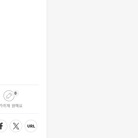
0
가취재 원해요