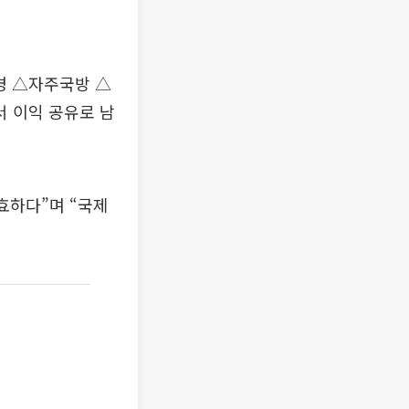
명 △자주국방 △
서 이익 공유로 남
효하다”며 “국제