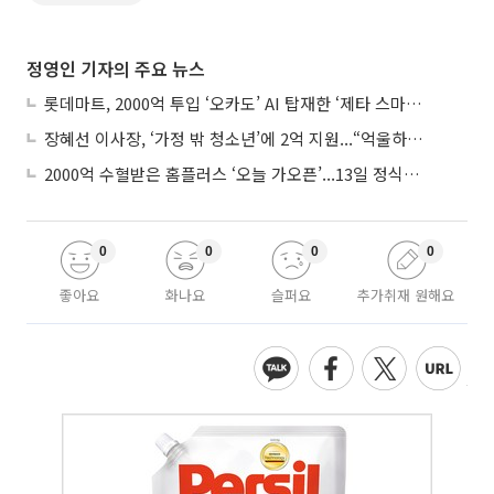
정영인 기자의 주요 뉴스
롯데마트, 2000억 투입 ‘오카도’ AI 탑재한 ‘제타 스마트센터’...온라인 장보기 판 바꾼다
장혜선 이사장, ‘가정 밖 청소년’에 2억 지원...“억울하고 아파도 단단해지길”
2000억 수혈받은 홈플러스 ‘오늘 가오픈’...13일 정식 개장 시험대
0
0
0
0
좋아요
화나요
슬퍼요
추가취재 원해요