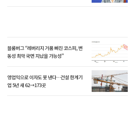
블룸버그 “레버리지 거품 빠진 코스피, 변
동성 최악 국면 지났을 가능성”
영업익으로 이자도 못 낸다…건설 한계기
업 5년 새 62→173곳