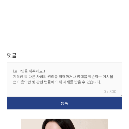
댓글
0 / 300