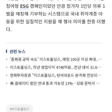
참여형
ESG
캠페인이었던 만큼 참가자 1인당 의류 1
벌을 매칭해 기부하는 시스템으로 국내 취약계층 아
동을 위한 실질적인 지원을 해 행사 의미를 한층 더했
다.
관련 뉴스
'중화권 공략 속도' 미스토홀딩스, 매장 100곳 이상 확대...내년 5개 브랜드 론칭도
미스토홀딩스, 작년 영업이익 4748억원...전년 대비 31.6%↑
한화투자증권 "미스토홀딩스, 턴어라운드 본격화 전망되지만...K패션은 아직"
美 클래리티 법안 연내 통과 가능성 13%…상원 문턱서 제동
#미스토홀딩스