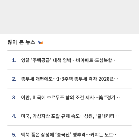
많이 본 뉴스
영끌 '주택공급' 대책 임박⋯비아파트·도심복합까지 총동원
1.
종부세 개편에도…1·3주택 종부세 격차 2028년부터 확대
2.
이란, 미국에 호르무즈 합의 조건 제시…美 “경기 아직 안 끝나” [종합]
3.
미국, 가상자산 포괄 규제 속도…상원, ‘클래리티법’ 9월 절차투표 추진
4.
맥북 품은 삼성에 ‘중국산’ 맹추격⋯커지는 노트북 OLED 시장
5.