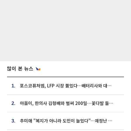
많이 본 뉴스
포스코퓨처엠, LFP 시장 뚫었다…배터리사와 대규모 장기 공급 합의
1.
아옳이, 한의사 김형배와 벌써 200일⋯꽃다발 들고 "프러포즈 아냐"
2.
추미애 "복지가 아니라 도민이 늘었다"…재정난 책임론 정면돌파
3.