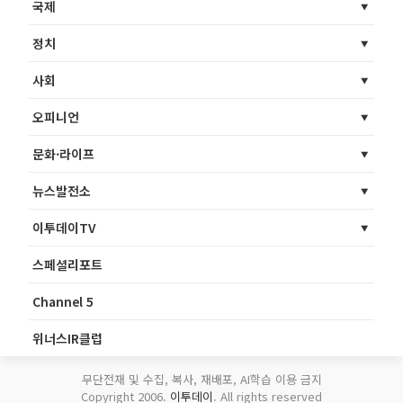
국제
정치
사회
오피니언
문화·라이프
뉴스발전소
이투데이TV
스페셜리포트
Channel 5
위너스IR클럽
무단전재 및 수집, 복사, 재배포, AI학습 이용 금지
Copyright 2006.
이투데이
. All rights reserved