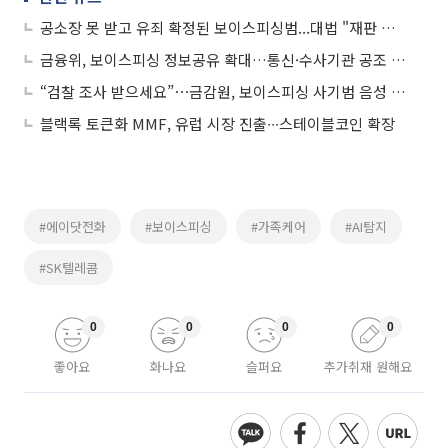
공소장 못 받고 유죄 확정된 보이스피싱범...대법 "재판 다시 해야"
금융위, 보이스피싱 정보공유 확대…통신·수사기관 공조 강화
“검찰 조사 받으세요”⋯금감원, 보이스피싱 사기범 음성 공개
블랙록 토큰화 MMF, 유럽 시장 진출∙∙∙스테이블코인 확장
#에이닷전화
#보이스피싱
#가족케어
#AI탐지
#SK텔레콤
0
0
0
0
좋아요
화나요
슬퍼요
추가취재 원해요