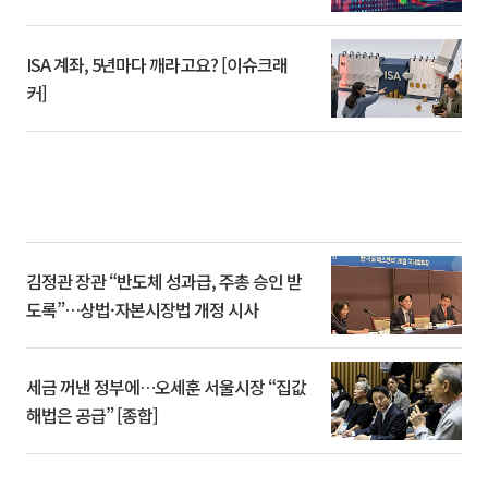
ISA 계좌, 5년마다 깨라고요? [이슈크래
커]
김정관 장관 “반도체 성과급, 주총 승인 받
도록”…상법·자본시장법 개정 시사
세금 꺼낸 정부에…오세훈 서울시장 “집값
해법은 공급” [종합]