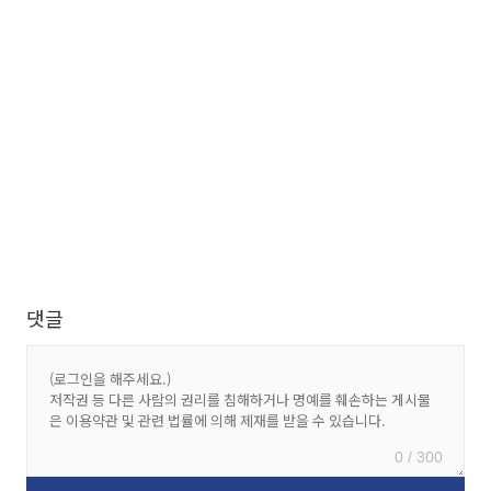
댓글
0 / 300