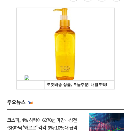
주요뉴스
코스피, 4% 하락에 6270선 마감…삼전
·SK하닉 '와르르' 각각 6%·10%대 급락