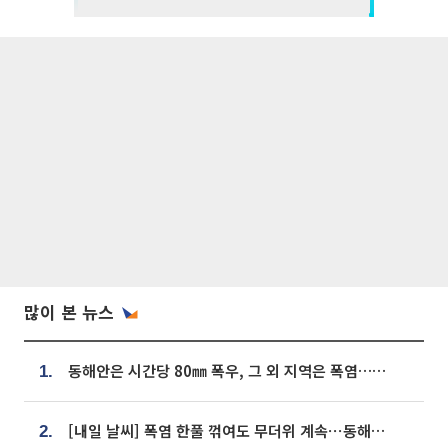
많이 본 뉴스
동해안은 시간당 80㎜ 폭우, 그 외 지역은 폭염…‘극과 극 날씨’
1.
[내일 날씨] 폭염 한풀 꺾여도 무더위 계속⋯동해안 이틀 연속 비
2.