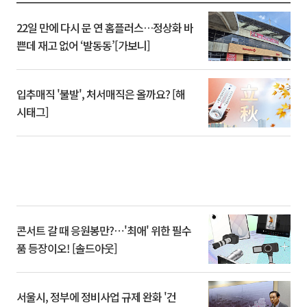
22일 만에 다시 문 연 홈플러스…정상화 바
쁜데 재고 없어 ‘발동동’[가보니]
입추매직 '불발', 처서매직은 올까요? [해
시태그]
콘서트 갈 때 응원봉만?⋯'최애' 위한 필수
품 등장이오! [솔드아웃]
서울시, 정부에 정비사업 규제 완화 '건