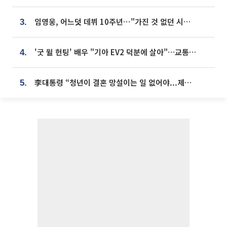
임영웅, 어느덧 데뷔 10주년⋯"가진 것 없던 시절, 내 앞엔 20명의 팬뿐"
3.
'굿 윌 헌팅' 배우 "기아 EV2 덕분에 살아"…교통사고 후 안전성 극찬
4.
李대통령 “청년이 결혼 망설이는 일 없어야...제도상 불이익 조사”
5.