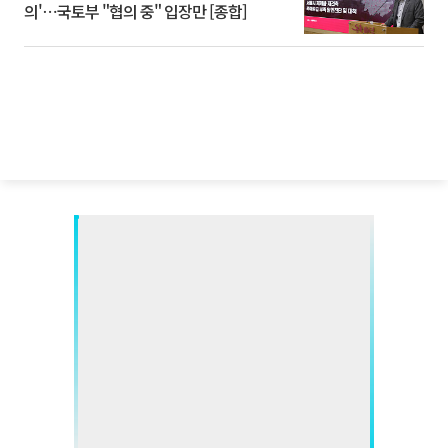
의'⋯국토부 "협의 중" 입장만 [종합]