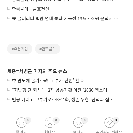
한국콜마ㆍ금호건설
美 클래리티 법안 연내 통과 가능성 13%…상원 문턱서 제동
#유턴기업
#한국콜마
세종=서병곤 기자의 주요 뉴스
中 반도체 굴기⋯韓 ‘고부가 전환’ 할 때
"지방행 땐 퇴사"⋯2차 공공기관 이전 '2030 엑소더스' 뇌관
범용 버리고 고부가로⋯K-석화, 생존 위한 '선택과 집중'
0
0
0
0
좋아요
화나요
슬퍼요
추가취재 원해요