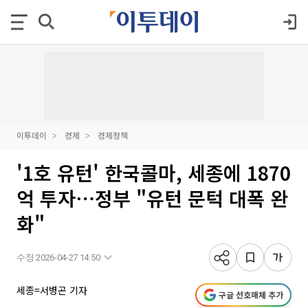
이투데이
경제
경제정책
'1호 유턴' 한국콜마, 세종에 1870
억 투자⋯정부 "유턴 문턱 대폭 완
화"
수정 2026-04-27 14:50
세종=서병곤 기자
구글 선호매체 추가