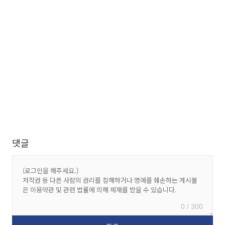
댓글
0 / 300