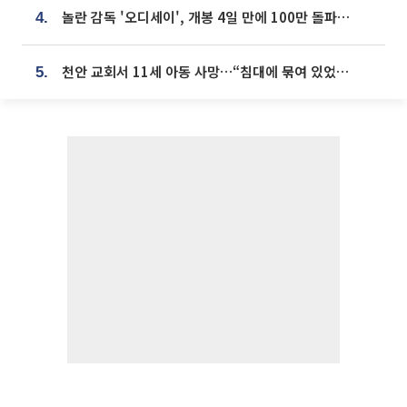
놀란 감독 '오디세이', 개봉 4일 만에 100만 돌파⋯'왕사남' 보다 빠르다
4.
천안 교회서 11세 아동 사망…“침대에 묶여 있었다” 진술 확보
5.