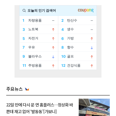
주요뉴스
22일 만에 다시 문 연 홈플러스…정상화 바
쁜데 재고 없어 ‘발동동’[가보니]