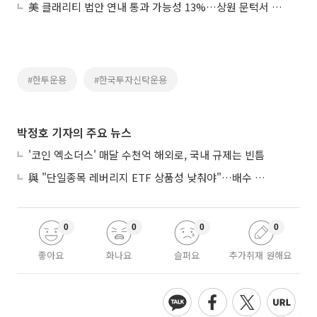
美 클래리티 법안 연내 통과 가능성 13%…상원 문턱서 제동
#한투운용
#한국투자신탁운용
박정호 기자의 주요 뉴스
'코인 엑소더스' 매달 수천억 해외로, 국내 규제는 빈틈
與 "단일종목 레버리지 ETF 상품성 낮춰야"…배수 조정안도 거론
0
0
0
0
좋아요
화나요
슬퍼요
추가취재 원해요