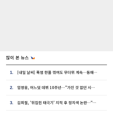
많이 본 뉴스
[내일 날씨] 폭염 한풀 꺾여도 무더위 계속⋯동해안 이틀 연속 비
1.
임영웅, 어느덧 데뷔 10주년⋯"가진 것 없던 시절, 내 앞엔 20명의 팬뿐"
2.
김희철, '뒤집힌 태극기' 지적 후 정치색 논란…"좌우 떠나 우리나라 국기"
3.