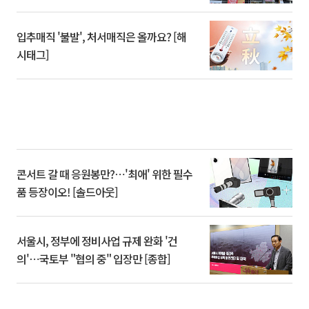
입추매직 '불발', 처서매직은 올까요? [해
시태그]
콘서트 갈 때 응원봉만?⋯'최애' 위한 필수
품 등장이오! [솔드아웃]
서울시, 정부에 정비사업 규제 완화 '건
의'⋯국토부 "협의 중" 입장만 [종합]