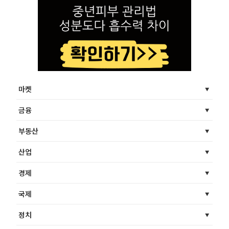
마켓
금융
부동산
산업
경제
국제
정치