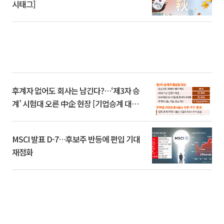
시태그]
후계자 없어도 회사는 남긴다?…‘제3자 승
계’ 시험대 오른 中企 현장 [기업승계 대전
환]
MSCI 발표 D-7…후보주 반등에 편입 기대
재점화