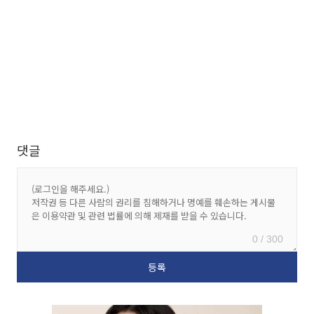
댓글
0 / 300