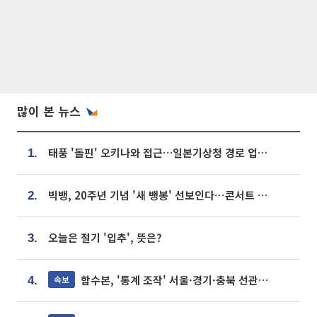
많이 본 뉴스
태풍 '돌핀' 오키나와 접근…일본기상청 경로 업데이트
1.
빅뱅, 20주년 기념 '새 뱅봉' 선보인다⋯콘서트 앞두고 팝업 개최
2.
오늘은 절기 '입추', 뜻은?
3.
합수본, '통계 조작' 서울·경기·충북 선관위 등 추가 압수수색
속보
4.