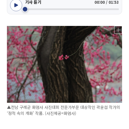
기사 듣기
00:00 / 01:53
▲전남 구례군 화엄사 사진대회 전문가부문 대상작인 곽윤섭 작가의
‘정적 속의 개화’ 작품. (사진제공=화엄사)