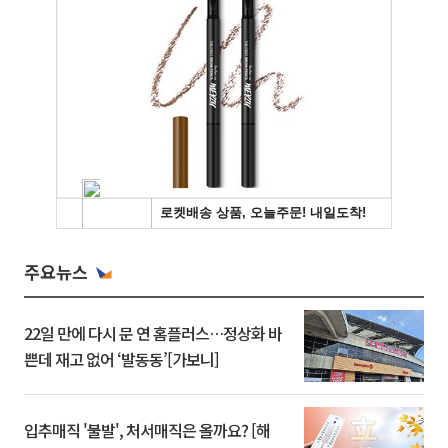
주요뉴스
22일 만에 다시 문 연 홈플러스…정상화 바
쁜데 재고 없어 ‘발동동’[가보니]
입추매직 '불발', 처서매직은 올까요? [해