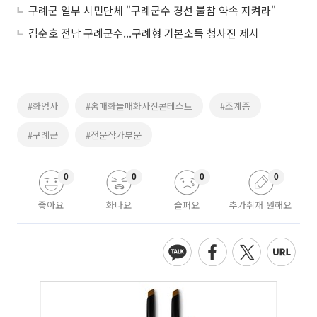
구례군 일부 시민단체 "구례군수 경선 불참 약속 지켜라"
김순호 전남 구례군수...구례형 기본소득 청사진 제시
#화엄사
#홍매화들매화사진콘테스트
#조계종
#구례군
#전문작가부문
0
0
0
0
좋아요
화나요
슬퍼요
추가취재 원해요