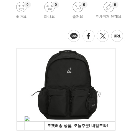
0
0
0
0
좋아요
화나요
슬퍼요
추가취재 원해요