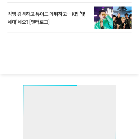
빅뱅 컴백하고 튜이드 데뷔하고⋯K팝 '몇
세대'세요? [엔터로그]