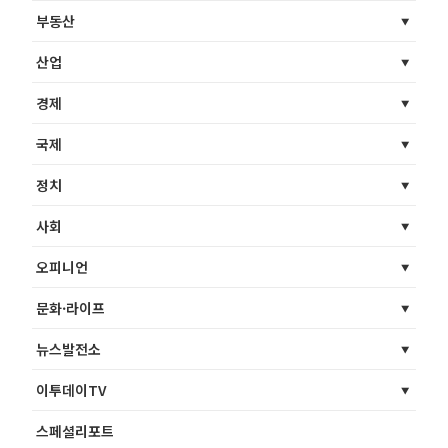
부동산
산업
경제
국제
정치
사회
오피니언
문화·라이프
뉴스발전소
이투데이TV
스페셜리포트