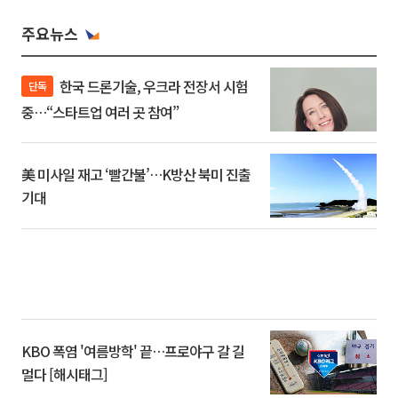
주요뉴스
한국 드론기술, 우크라 전장서 시험
단독
중…“스타트업 여러 곳 참여”
美 미사일 재고 ‘빨간불’…K방산 북미 진출
기대
KBO 폭염 '여름방학' 끝…프로야구 갈 길
멀다 [해시태그]