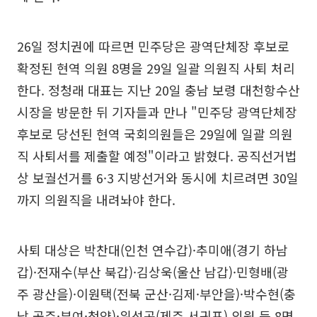
26일 정치권에 따르면 민주당은 광역단체장 후보로
확정된 현역 의원 8명을 29일 일괄 의원직 사퇴 처리
한다. 정청래 대표는 지난 20일 충남 보령 대천항수산
시장을 방문한 뒤 기자들과 만나 "민주당 광역단체장
후보로 당선된 현역 국회의원들은 29일에 일괄 의원
직 사퇴서를 제출할 예정"이라고 밝혔다. 공직선거법
상 보궐선거를 6·3 지방선거와 동시에 치르려면 30일
까지 의원직을 내려놔야 한다.
사퇴 대상은 박찬대(인천 연수갑)·추미애(경기 하남
갑)·전재수(부산 북갑)·김상욱(울산 남갑)·민형배(광
주 광산을)·이원택(전북 군산·김제·부안을)·박수현(충
남 공주·부여·청양)·위성곤(제주 서귀포) 의원 등 8명