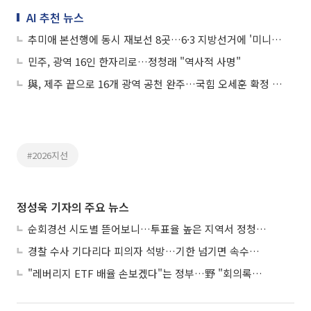
AI 추천 뉴스
추미애 본선행에 동시 재보선 8곳…6·3 지방선거에 '미니 총선' 얹힌다
민주, 광역 16인 한자리로…정청래 "역사적 사명"
與, 제주 끝으로 16개 광역 공천 완주…국힘 오세훈 확정 '본선 대진표' 완성
#2026지선
정성욱 기자의 주요 뉴스
순회경선 시도별 뜯어보니…투표율 높은 지역서 정청래 강세
경찰 수사 기다리다 피의자 석방…기한 넘기면 속수무책
"레버리지 ETF 배율 손보겠다"는 정부…野 "회의록부터 내놔야"