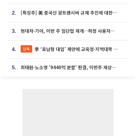
[특징주] 美 중국산 광트랜시버 규제 추진에 대한광통신 등 광통신株 강세
2.
현대차·기아, 이번 주 임단협 재개…하청 사용자성 재심도 ‘변수’
3.
李 ‘호남형 대입’ 제안에 교육청·지역대학 서·논술형 입시 연계 '착수'
단독
4.
최태원·노소영 '9440억 분할' 판결, 이번주 재상고 여부 주목
5.