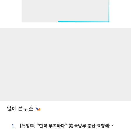
많이 본 뉴스
[특징주] “탄약 부족하다“ 美 국방부 증산 요청에⋯국내 방산주 급등세
1.