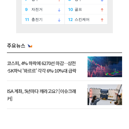
주요뉴스
코스피, 4% 하락에 6270선 마감…삼전
·SK하닉 '와르르' 각각 6%·10%대 급락
ISA 계좌, 5년마다 깨라고요? [이슈크래
커]