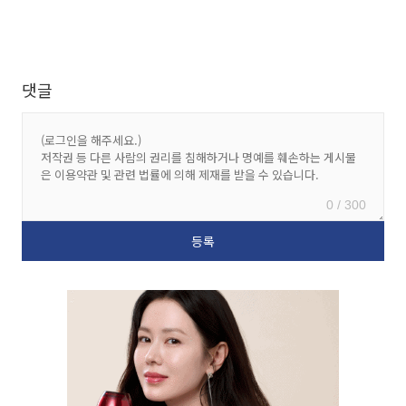
댓글
0 / 300