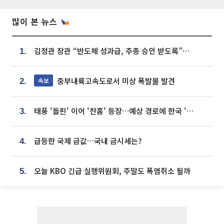
많이 본 뉴스
김정관 장관 “반도체 성과급, 주총 승인 받도록”…상법·자본시장법 개정 시사
1.
중부내륙고속도로서 미상 폭발물 발견
속보
2.
태풍 '돌핀' 이어 '찬홈' 등장…예상 경로에 한국 '한숨'
3.
급등한 국제 금값…국내 금시세는?
4.
오늘 KBO 긴급 실행위원회, 주말도 폭염취소 될까
5.