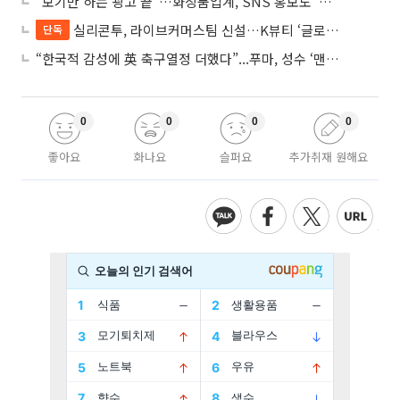
“보기만 하는 광고 끝“…화장품업계, SNS 홍보도 ‘참여형 콘텐츠’로 변모
실리콘투, 라이브커머스팀 신설…K뷰티 ‘글로벌 판매망’ 확대 속도
단독
“한국적 감성에 英 축구열정 더했다”...푸마, 성수 ‘맨시티 하우스’ 팝업
0
0
0
0
좋아요
화나요
슬퍼요
추가취재 원해요