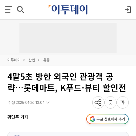
이투데이
산업
유통
4말5초 방한 외국인 관광객 공
략…롯데마트, K푸드·뷰티 할인전
수정 2026-04-26 13:04
황민주 기자
구글 선호매체 추가