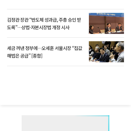
김정관 장관 “반도체 성과급, 주총 승인 받
도록”…상법·자본시장법 개정 시사
세금 꺼낸 정부에…오세훈 서울시장 “집값
해법은 공급” [종합]