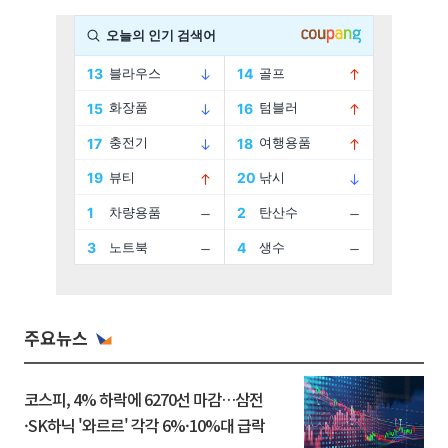
주요뉴스
코스피, 4% 하락에 6270선 마감…삼전
·SK하닉 '와르르' 각각 6%·10%대 급락