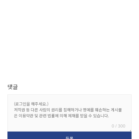
댓글
0 / 300