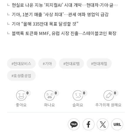
현실로 나온 지능 ‘피지컬AI’ 시대 개막…현대차·기아·글로비스 ‘밸류에이션 할증’ 본격화
기아, 1분기 매출 ‘사상 최대’…관세 여파 영업익 급감
기아 “올해 335만대 목표 달성할 것”
블랙록 토큰화 MMF, 유럽 시장 진출∙∙∙스테이블코인 확장
#현대모비스
#기아
#현대로템
#현대제철
#효성중공업
0
0
0
0
좋아요
화나요
슬퍼요
추가취재 원해요