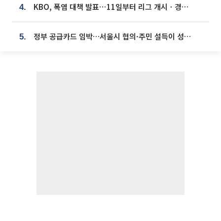
KBO, 폭염 대책 발표⋯11일부터 리그 개시ㆍ경기 오후 7시 시작
4.
정부 공급카드 임박…서울시 협의·주민 설득이 성패 가른다 [부동산 해법 전쟁]
5.