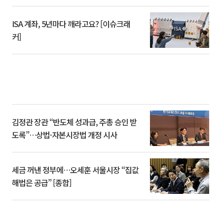
ISA 계좌, 5년마다 깨라고요? [이슈크래
커]
김정관 장관 “반도체 성과급, 주총 승인 받
도록”…상법·자본시장법 개정 시사
세금 꺼낸 정부에…오세훈 서울시장 “집값
해법은 공급” [종합]