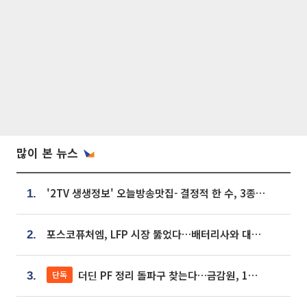
많이 본 뉴스
'2TV 생생정보' 오늘방송맛집- 결정적 한 수, 3종 메밀면! 메밀 소바 맛집 '의○○○○'
1.
포스코퓨처엠, LFP 시장 뚫었다…배터리사와 대규모 장기 공급 합의
2.
더딘 PF 정리 돌파구 찾는다…금감원, 1년 반 만에 매각설명회 재개
단독
3.