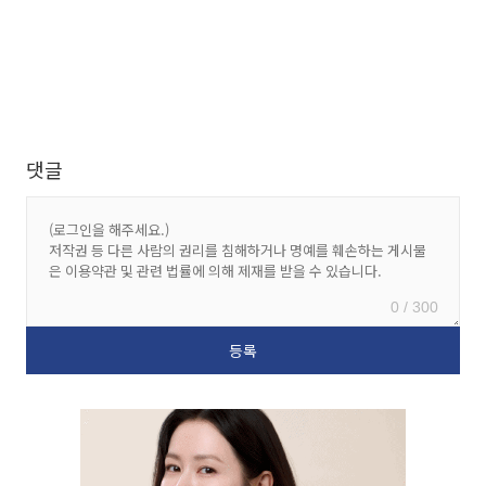
댓글
0 / 300