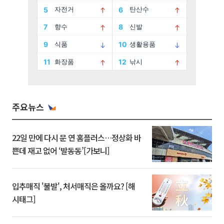
주요뉴스
22일 만에 다시 문 연 홈플러스…정상화 바
쁜데 재고 없어 ‘발동동’[가보니]
입추매직 '불발', 처서매직은 올까요? [해
시태그]