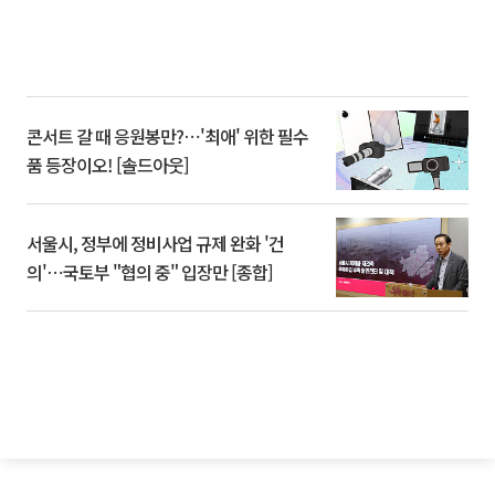
콘서트 갈 때 응원봉만?⋯'최애' 위한 필수
품 등장이오! [솔드아웃]
서울시, 정부에 정비사업 규제 완화 '건
의'⋯국토부 "협의 중" 입장만 [종합]