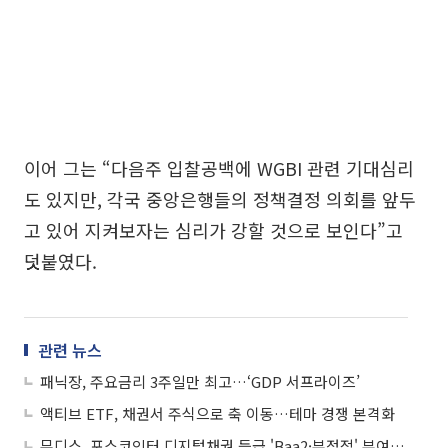
이어 그는 “다음주 입찰공백에 WGBI 관련 기대심리
도 있지만, 각국 중앙은행들의 정책결정 의회를 앞두
고 있어 지켜보자는 심리가 강할 것으로 보인다”고
덧붙였다.
관련 뉴스
패닉장, 주요금리 3주일만 최고…‘GDP 서프라이즈’
액티브 ETF, 채권서 주식으로 축 이동…테마 경쟁 본격화
무디스, 포스코인터 디지털채권 등급 'Baa2·부정적' 부여…“기술 리스크 제한적”