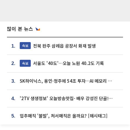
많이 본 뉴스
전북 완주 삼례읍 공장서 화재 발생
속보
1.
서울도 '40도'…오늘 노원 40.2도 기록
속보
2.
SK하이닉스, 용인·청주에 54조 투자…AI 메모리 생산기지 키운다
3.
'2TV 생생정보' 오늘방송맛집- 배우 강성진 단골! 쌀국수ㆍ푸팟퐁 커리 맛집 '블○○○'
4.
입추매직 '불발', 처서매직은 올까요? [해시태그]
5.