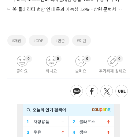
美 클래리티 법안 연내 통과 가능성 13%…상원 문턱서 제동
#채권
#GDP
#연준
#이란
0
0
0
0
좋아요
화나요
슬퍼요
추가취재 원해요