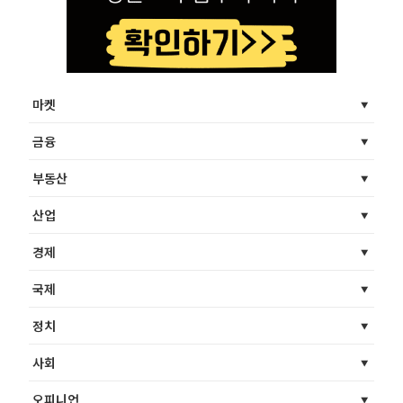
마켓
금융
부동산
산업
경제
국제
정치
사회
오피니언