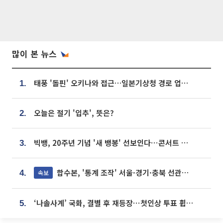
많이 본 뉴스
태풍 '돌핀' 오키나와 접근…일본기상청 경로 업데이트
1.
오늘은 절기 '입추', 뜻은?
2.
빅뱅, 20주년 기념 '새 뱅봉' 선보인다⋯콘서트 앞두고 팝업 개최
3.
합수본, '통계 조작' 서울·경기·충북 선관위 등 추가 압수수색
속보
4.
‘나솔사계’ 국화, 결별 후 재등장⋯첫인상 투표 휩쓸고 ‘인기녀’ 등극
5.