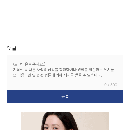
댓글
0 / 300