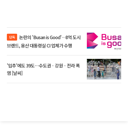
논란의 'Busan is Good'…8억 도시
단독
브랜드, 용산 대통령실 CI 업체가 수행
'입추'에도 39도⋯수도권ㆍ강원ㆍ전라 폭
염 [날씨]