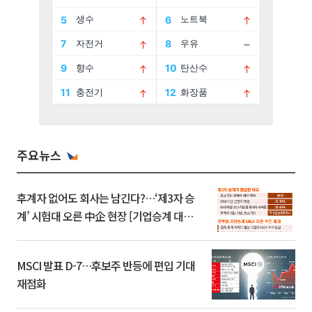
주요뉴스
후계자 없어도 회사는 남긴다?…‘제3자 승
계’ 시험대 오른 中企 현장 [기업승계 대전
환]
MSCI 발표 D-7…후보주 반등에 편입 기대
재점화