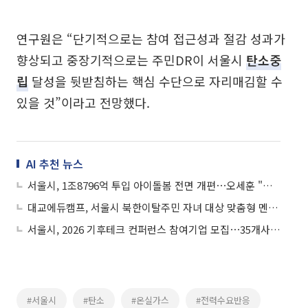
연구원은 “단기적으로는 참여 접근성과 절감 성과가
향상되고 중장기적으로는 주민DR이 서울시
탄소중
립
달성을 뒷받침하는 핵심 수단으로 자리매김할 수
있을 것”이라고 전망했다.
AI 추천 뉴스
서울시, 1조8796억 투입 아이돌봄 전면 개편⋯오세훈 "선심성 정책 아니야"
대교에듀캠프, 서울시 북한이탈주민 자녀 대상 맞춤형 멘토링 지속
서울시, 2026 기후테크 컨퍼런스 참여기업 모집⋯35개사 선정
#서울시
#탄소
#온실가스
#전력수요반응