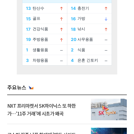
주요뉴스
NXT 프리마켓서 SK하이닉스 또 하한
가⋯‘11주 거래’에 시초가 왜곡