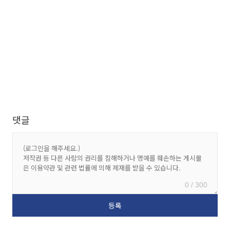
댓글
0 / 300