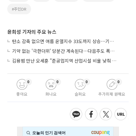
#주민DR
윤희성 기자의 주요 뉴스
탄소 감축 없으면 여름 온열지수 33도까지 상승⋯기상청, 2100년 미래전망
기약 없는 '극한더위' 당분간 계속된다⋯다음주도 폭염·열대야 지속
김용범 만난 오세훈 "준공업지역 산업시설 비율 낮춰 공급 늘려야"
0
0
0
0
좋아요
화나요
슬퍼요
추가취재 원해요