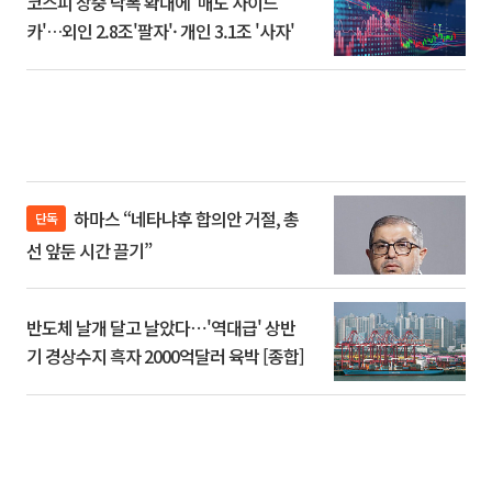
코스피 장중 낙폭 확대에 '매도 사이드
카'…외인 2.8조'팔자'· 개인 3.1조 '사자'
하마스 “네타냐후 합의안 거절, 총
단독
선 앞둔 시간 끌기”
반도체 날개 달고 날았다⋯'역대급' 상반
기 경상수지 흑자 2000억달러 육박 [종합]