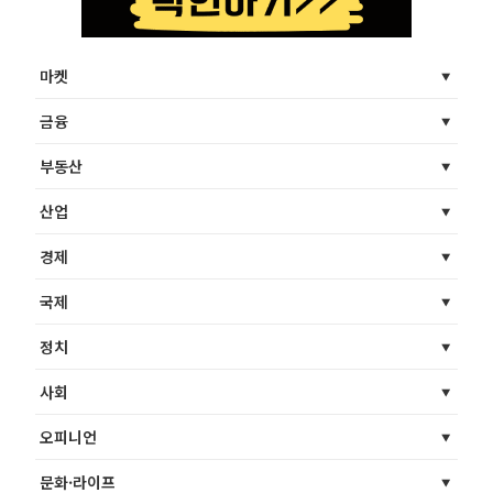
마켓
금융
부동산
산업
경제
국제
정치
사회
오피니언
문화·라이프