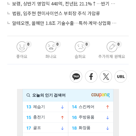
보령, 상반기 영업익 440억, 전년比 21.1%↑…반기 역대 최대
법원, 임주현 한미사이언스 부회장 주식 가압류
알테오젠, 올해만 1.8조 기술수출…특허·계약·상업화 ‘삼박자’
0
0
0
0
좋아요
화나요
슬퍼요
추가취재 원해요