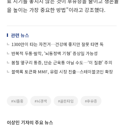
료 시기를 놓치지 않는 것이 후유증을 줄이고 생존율
을 높이는 가장 중요한 방법”이라고 강조했다.
관련 뉴스
1300만이 타는 자전거…건강에 좋지만 잘못 타면 독
반복적 두통·발작, ‘뇌동정맥 기형’ 증상일 가능성
봄철 옆구리 통증, 단순 근육통 아닐 수도…‘이 질환’ 주의
블랙록 토큰화 MMF, 유럽 시장 진출∙∙∙스테이블코인 확장
#뇌졸중
#뇌경색
#골든타임
#후유증
이상민 기자의 주요 뉴스