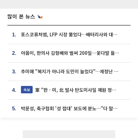
많이 본 뉴스
포스코퓨처엠, LFP 시장 뚫었다…배터리사와 대규모 장기 공급 합의
1.
아옳이, 한의사 김형배와 벌써 200일⋯꽃다발 들고 "프러포즈 아냐"
2.
추미애 "복지가 아니라 도민이 늘었다"…재정난 책임론 정면돌파
3.
軍 "한ㆍ미, 北 발사 탄도미사일 제원 정밀분석 중"
속보
4.
박문성, 축구협회 '성 접대' 보도에 분노…"다 말아먹으려고 작정했나"
5.