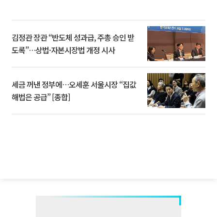
김정관 장관 “반도체 성과급, 주총 승인 받
도록”…상법·자본시장법 개정 시사
세금 꺼낸 정부에…오세훈 서울시장 “집값
해법은 공급” [종합]