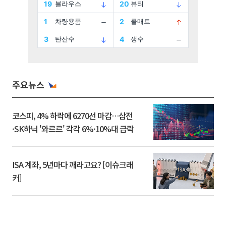
주요뉴스
코스피, 4% 하락에 6270선 마감…삼전
·SK하닉 '와르르' 각각 6%·10%대 급락
ISA 계좌, 5년마다 깨라고요? [이슈크래
커]