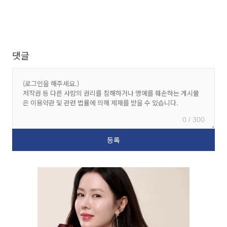
댓글
0 / 300