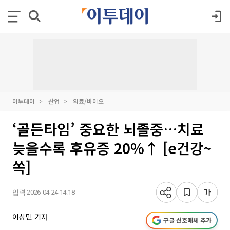
이투데이
산업
의료/바이오
‘골든타임’ 중요한 뇌졸중…치료
늦을수록 후유증 20%↑ [e건강~
쏙]
입력 2026-04-24 14:18
이상민 기자
구글 선호매체 추가