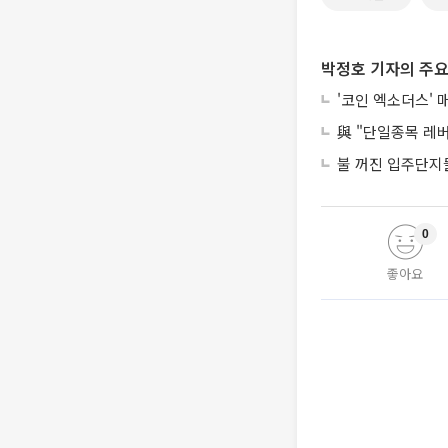
박정호 기자의 주요
'코인 엑소더스' 
與 "단일종목 레
불 꺼진 입주단지들
0
좋아요