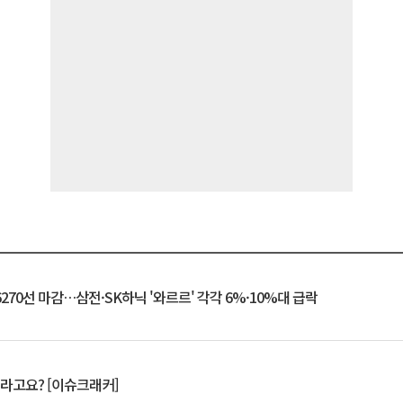
6270선 마감…삼전·SK하닉 '와르르' 각각 6%·10%대 급락
 깨라고요? [이슈크래커]