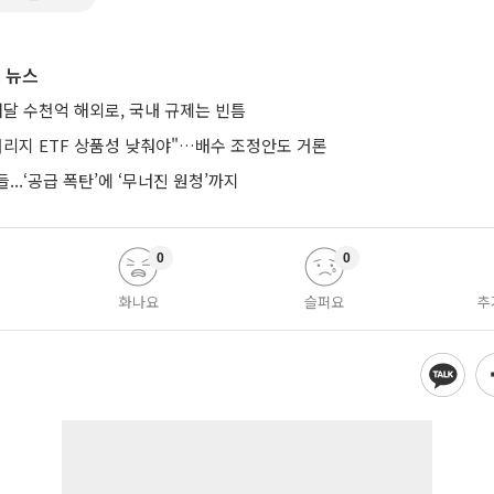
 뉴스
매달 수천억 해외로, 국내 규제는 빈틈
버리지 ETF 상품성 낮춰야"…배수 조정안도 거론
...‘공급 폭탄’에 ‘무너진 원청’까지
0
0
화나요
슬퍼요
추