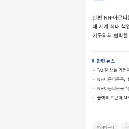
한편 NH-아문디
해 세계 최대 책
기구와의 협력을
관련 뉴스
"AI 잘 쓰는 기
NH아문디운용, ‘
NH아문디운용 “
블랙록 토큰화 MM
#NH아문디
#