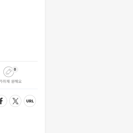
0
가취재 원해요