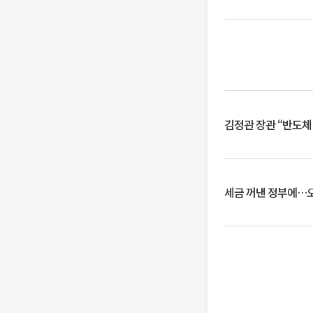
김정관 장관 “반도체
세금 꺼낸 정부에…오