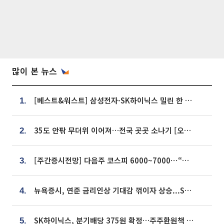
많이 본 뉴스
[베스트&워스트] 삼성전자·SK하이닉스 밀린 한 주…상상인증권은 85% 급등
1.
35도 안팎 무더위 이어져…전국 곳곳 소나기 [오늘 날씨]
2.
[주간증시전망] 다음주 코스피 6000~7000⋯“外人 수급은 정책이 변수”
3.
뉴욕증시, 연준 금리인상 기대감 꺾이자 상승...S&P500 사상 최고치 [종합]
4.
SK하이닉스, 분기배당 375원 확정…주주환원책 9월로 앞당겨 발표
5.