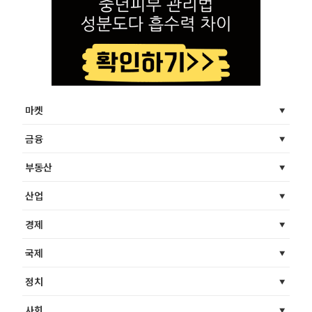
마켓
금융
부동산
산업
경제
국제
정치
사회