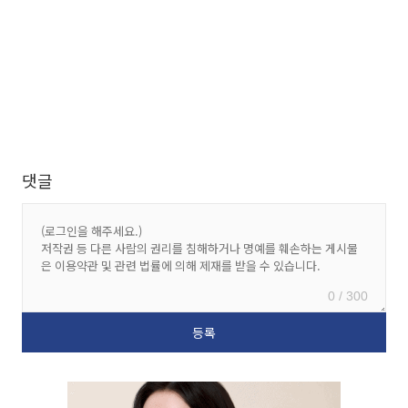
댓글
0 / 300