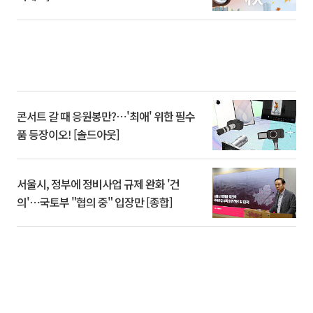
콘서트 갈 때 응원봉만?⋯'최애' 위한 필수
품 등장이오! [솔드아웃]
서울시, 정부에 정비사업 규제 완화 '건
의'⋯국토부 "협의 중" 입장만 [종합]