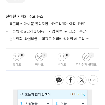
전아현 기자의 주요 뉴스
홈플러스 다시 문 열었지만⋯카드업계는 아직 '관망'
리볼빙 평균금리 17.4%⋯‘가입 혜택’ 뒤 고금리 부담 주의
손보협회, 과실비율·보험광고 심의에 생성형 AI 도입 추진
0
0
0
0
좋아요
화나요
슬퍼요
추가취재 원해요