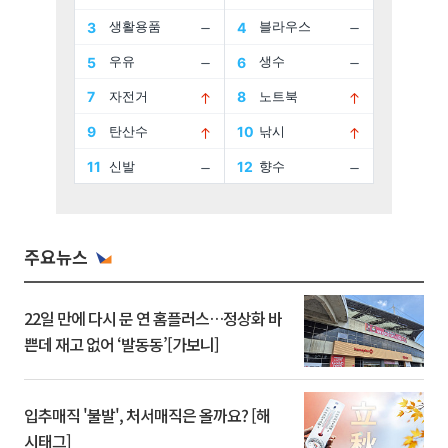
주요뉴스
22일 만에 다시 문 연 홈플러스…정상화 바
쁜데 재고 없어 ‘발동동’[가보니]
입추매직 '불발', 처서매직은 올까요? [해
시태그]