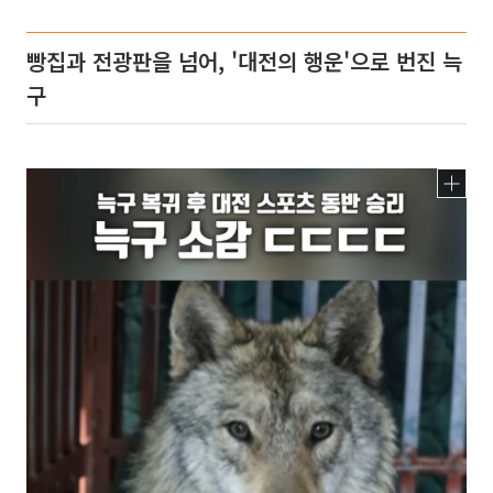
빵집과 전광판을 넘어, '대전의 행운'으로 번진 늑
구