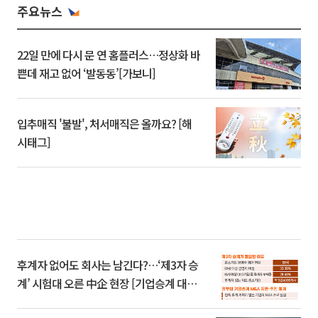
주요뉴스
22일 만에 다시 문 연 홈플러스…정상화 바
쁜데 재고 없어 ‘발동동’[가보니]
입추매직 '불발', 처서매직은 올까요? [해
시태그]
후계자 없어도 회사는 남긴다?…‘제3자 승
계’ 시험대 오른 中企 현장 [기업승계 대전
환]