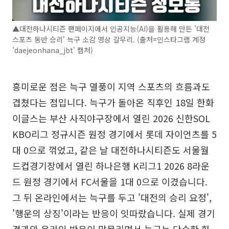
▲대전하나시티즌 팬페이지에서 인공지능(AI)을 활용해 만든 '대전
스포츠 동반 승리' 늑구 소감 영상 갈무리. (출처=인스타그램 계정
'daejeonhana_jbt' 캡처)
흥미로운 점은 늑구 열풍이 지역 스포츠의 흐름과도
겹쳤다는 점입니다. 늑구가 돌아온 직후인 18일 한화
이글스는 부산 사직야구장에서 열린 2026 신한SOL
KBO리그 정규시즌 원정 경기에서 롯데 자이언츠를 5
대 0으로 꺾었고, 같은 날 대전하나시티즌도 서울월
드컵경기장에서 열린 하나은행 K리그1 2026 8라운
드 원정 경기에서 FC서울을 1대 0으로 이겼습니다.
그 뒤 온라인에서는 늑구를 두고 '대전의 승리 요정',
'행운의 상징'이라는 반응이 잇따랐습니다. 실제 경기
결과와 온라인 반응이 맞물리면서 늑구는 단순한 화