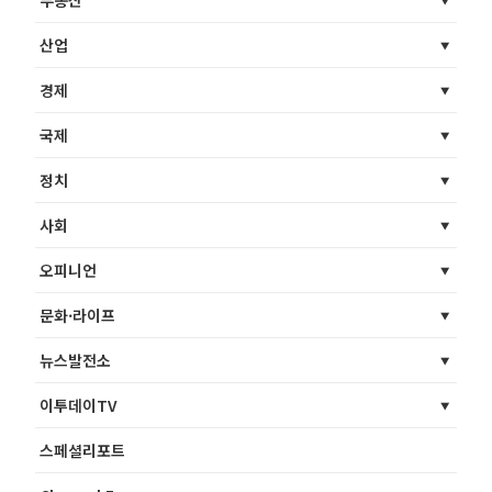
부동산
산업
경제
국제
정치
사회
오피니언
문화·라이프
뉴스발전소
이투데이TV
스페셜리포트