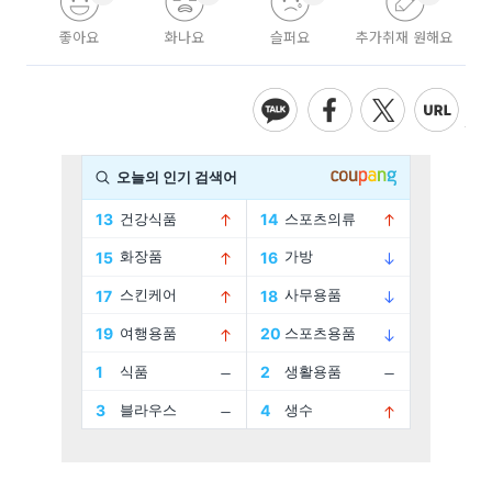
좋아요
화나요
슬퍼요
추가취재 원해요