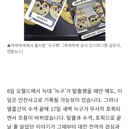
▲하레하레에서 출시한 '늑구빵'. (하레하레 공식 인스타그램 갈무리,
연합뉴스)
8일 오월드에서 늑대 '늑구'가 탈출했을 때만 해도, 이
일은 안전사고로 기록될 가능성이 컸습니다. 그러나
열흘간의 수색 끝에 17일 새벽 늑구가 무사히 포획되
면서 흐름이 바뀌었습니다. 탈출과 수색, 포획으로 끝
날 줄 알았던 이야기가 그때부터 대전 전역의 관심과