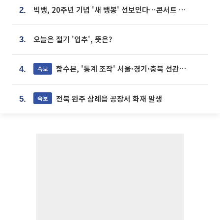
빅뱅, 20주년 기념 '새 뱅봉' 선보인다⋯콘서트 앞두고 팝업 개최
2.
오늘은 절기 '입추', 뜻은?
3.
합수본, '통계 조작' 서울·경기·충북 선관위 등 추가 압수수색
속보
4.
전북 완주 삼례읍 공장서 화재 발생
속보
5.