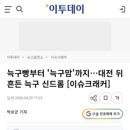
이투데이
뉴스발전소
이슈크래커
늑구빵부터 '늑구맘'까지⋯대전 뒤
흔든 늑구 신드롬 [이슈크래커]
입력 2026-04-23 17:25
박상군 기자
구글 선호매체 추가