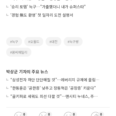
'승리 토템' 늑구…"가출했더니 내가 슈퍼스타"
‘경험 無도 환영’ 첫 일자리 도전 설명서
#늑구
#오월드
#대전
#늑구빵
#꿈씨패밀리
박상군 기자의 주요 뉴스
“삼성전자 하단 단단해질 것”⋯레버리지 규제에 쏠림 완화
“한동훈은 ‘공한증’ 낮추고 장동혁은 ‘공장증’ 키운다”
“골키퍼로 세워도 최선 다할 것”⋯맨시티 누네스, 주전 경쟁 각오
0
0
0
0