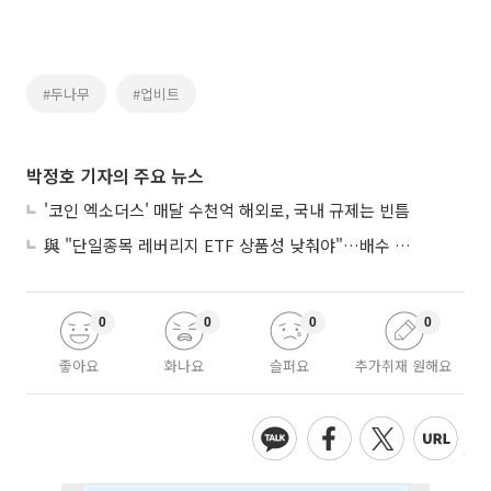
#두나무
#업비트
박정호 기자의 주요 뉴스
'코인 엑소더스' 매달 수천억 해외로, 국내 규제는 빈틈
與 "단일종목 레버리지 ETF 상품성 낮춰야"…배수 조정안도 거론
0
0
0
0
좋아요
화나요
슬퍼요
추가취재 원해요