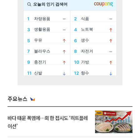
주요뉴스
바다 태운 폭염에…회 한 접시도 ‘히트플레
이션’