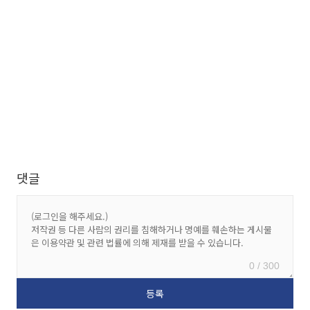
댓글
0 / 300