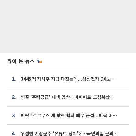
많이 본 뉴스
3445억 자사주 지급 마쳤는데...삼성전자 DX노조, 뒤늦은 '떼쓰기 집회'
1.
영끌 '주택공급' 대책 임박⋯비아파트·도심복합까지 총동원
2.
이란 “호르무즈 새 항로 합의 매우 근접...미국 배상 먼저”
3.
우성빈 기장군수 ‘유튜브 정치’에…국민의힘 군의원들 집단 반발
4.