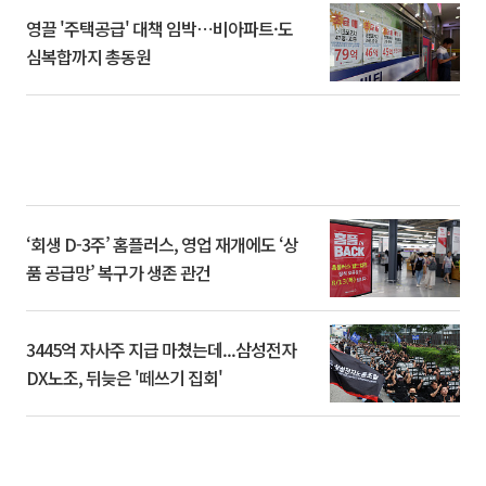
영끌 '주택공급' 대책 임박⋯비아파트·도
심복합까지 총동원
‘회생 D-3주’ 홈플러스, 영업 재개에도 ‘상
품 공급망’ 복구가 생존 관건
3445억 자사주 지급 마쳤는데...삼성전자
DX노조, 뒤늦은 '떼쓰기 집회'