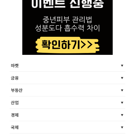
마켓
금융
부동산
산업
경제
국제