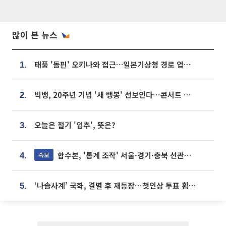
많이 본 뉴스
태풍 '돌핀' 오키나와 접근…일본기상청 경로 업데이트
1.
빅뱅, 20주년 기념 '새 뱅봉' 선보인다⋯콘서트 앞두고 팝업 개최
2.
오늘은 절기 '입추', 뜻은?
3.
합수본, '통계 조작' 서울·경기·충북 선관위 등 추가 압수수색
속보
4.
‘나솔사계’ 국화, 결별 후 재등장⋯첫인상 투표 휩쓸고 ‘인기녀’ 등극
5.