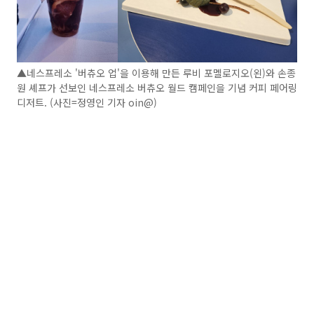
▲네스프레소 '버츄오 업'을 이용해 만든 루비 포멜로지오(왼)와 손종
원 셰프가 선보인 네스프레소 버츄오 월드 캠페인을 기념 커피 페어링
디저트. (사진=정영인 기자 oin@)