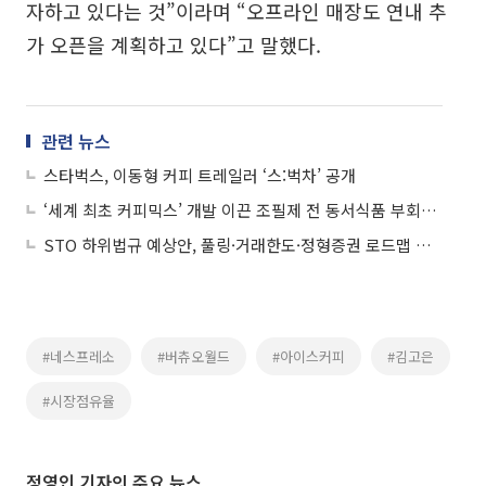
자하고 있다는 것”이라며 “오프라인 매장도 연내 추
가 오픈을 계획하고 있다”고 말했다.
관련 뉴스
스타벅스, 이동형 커피 트레일러 ‘스:벅차’ 공개
‘세계 최초 커피믹스’ 개발 이끈 조필제 전 동서식품 부회장 별세
STO 하위법규 예상안, 풀링·거래한도·정형증권 로드맵 제시
#네스프레소
#버츄오월드
#아이스커피
#김고은
#시장점유율
정영인 기자의 주요 뉴스