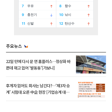
주요뉴스
22일 만에 다시 문 연 홈플러스…정상화 바
쁜데 재고 없어 ‘발동동’[가보니]
후계자 없어도 회사는 남긴다?…‘제3자 승
계’ 시험대 오른 中企 현장 [기업승계 대전
환]