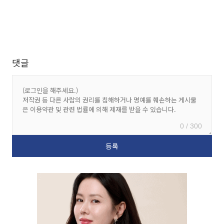
댓글
0 / 300