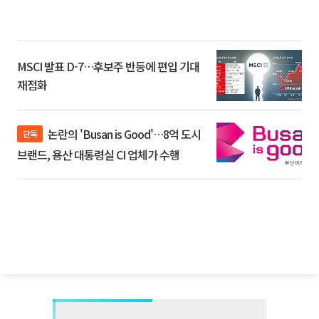
MSCI 발표 D-7…후보주 반등에 편입 기대
재점화
논란의 'Busan is Good'…8억 도시
단독
브랜드, 용산 대통령실 CI 업체가 수행