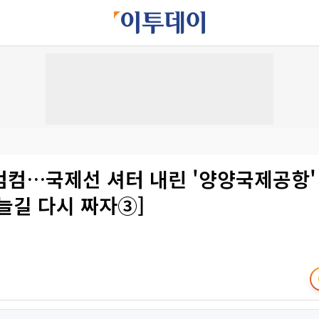
컴…국제선 셔터 내린 '양양국제공항' [
늘길 다시 짜자③]