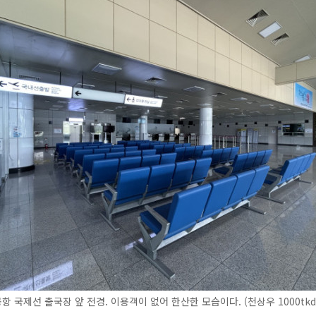
 국제선 출국장 앞 전경. 이용객이 없어 한산한 모습이다. (천상우 1000tkd