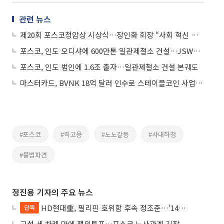
관련 뉴스
제20회 포스코청암상 시상식…장인화 회장 “사회 혁신 이끈 인물들 발굴”
포스코, 인도 오디샤에 600만톤 일관제철소 건설…JSW와 합작투자
포스코, 인도 법인에 1.6조 출자…일관제철소 건설 본궤도
마스터카드, BVNK 18억 달러 인수로 스테이블코인 사업 본격 확장
#포스코
#직고용
#노노갈등
#사내하청
#불법파견
정진용 기자의 주요 뉴스
HD현대重, 필리핀 호위함 후속 정조준…‘14척+α’ 싹쓸이 노린다
단독
교섭 세 차례 만에 쟁의투표…포스코 노사관계 긴장