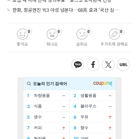
한화, 항공엔진 빅3 아성 넘본다…68兆 효과 ‘국산 심장’ 시동
0
0
0
0
좋아요
화나요
슬퍼요
추가취재 원해요