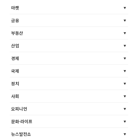
마켓
금융
부동산
산업
경제
국제
정치
사회
오피니언
문화·라이프
뉴스발전소