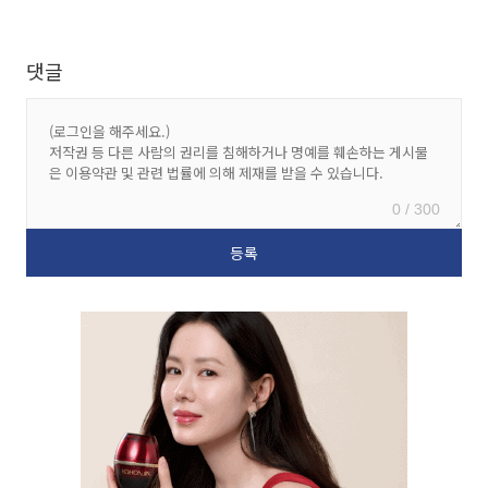
댓글
0 / 300