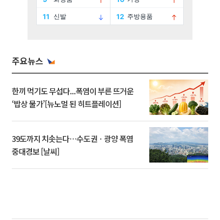
주요뉴스
한끼 먹기도 무섭다...폭염이 부른 뜨거운
‘밥상 물가’[뉴노멀 된 히트플레이션]
39도까지 치솟는다⋯수도권ㆍ광양 폭염
중대경보 [날씨]