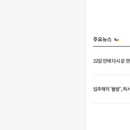
주요뉴스
22일 만에 다시 문 
입추매직 '불발', 처