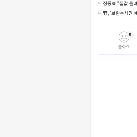
장동혁 “집값 올
野, ‘보완수사권 
0
좋아요