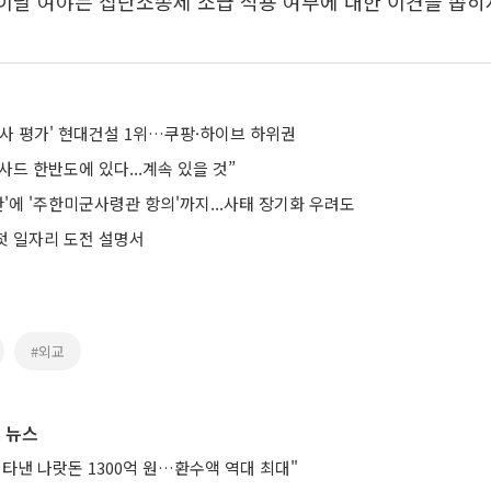
 이날 여야는 집단소송제 소급 적용 여부에 대한 이견을 좁히
실사 평가' 현대건설 1위…쿠팡·하이브 하위권
드 한반도에 있다...계속 있을 것”
한'에 '주한미군사령관 항의'까지...사태 장기화 우려도
 첫 일자리 도전 설명서
#외교
 뉴스
타낸 나랏돈 1300억 원…환수액 역대 최대"