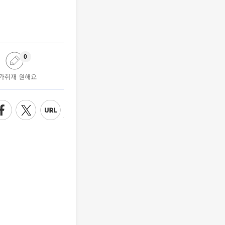
0
가취재 원해요