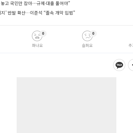
려놓고 국민만 잡아⋯규제·대출 풀어야”
폐지’ 반발 확산…이준석 “졸속 개악 입법”
0
0
화나요
슬퍼요
추