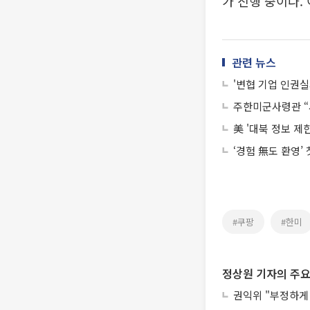
가 진행 중이다.
관련 뉴스
'변협 기업 인권
주한미군사령관 “사
美 '대북 정보 제
‘경험 無도 환영’
#쿠팡
#한미
정상원 기자의 주요
권익위 "부정하게 