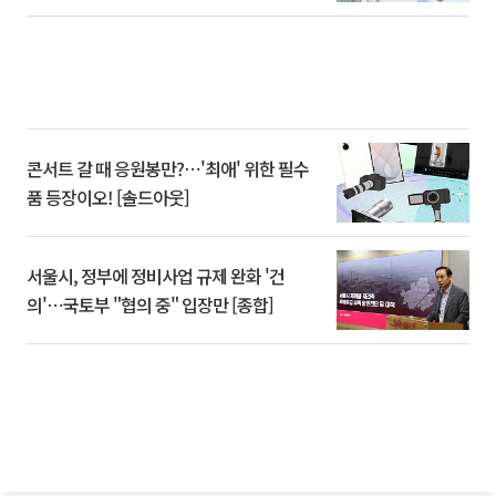
콘서트 갈 때 응원봉만?⋯'최애' 위한 필수
품 등장이오! [솔드아웃]
서울시, 정부에 정비사업 규제 완화 '건
의'⋯국토부 "협의 중" 입장만 [종합]