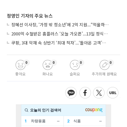
정영인 기자의 주요 뉴스
장혜선 이사장, ‘가정 밖 청소년’에 2억 지원...“억울하고 아파도 단단해지길”
2000억 수혈받은 홈플러스 ‘오늘 가오픈’...13일 정식 개장 시험대
쿠팡, 3대 악재 속 상반기 ‘최대 적자’...‘돌아온 고객’에 수익성 반등 주목
0
0
0
0
좋아요
화나요
슬퍼요
추가취재 원해요