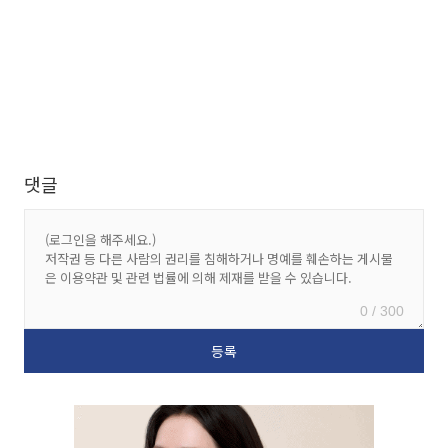
댓글
0 / 300