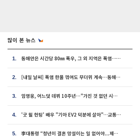
많이 본 뉴스
동해안은 시간당 80㎜ 폭우, 그 외 지역은 폭염…‘극과 극 날씨’
1.
[내일 날씨] 폭염 한풀 꺾여도 무더위 계속⋯동해안 이틀 연속 비
2.
임영웅, 어느덧 데뷔 10주년⋯"가진 것 없던 시절, 내 앞엔 20명의 팬뿐"
3.
'굿 윌 헌팅' 배우 "기아 EV2 덕분에 살아"…교통사고 후 안전성 극찬
4.
李대통령 “청년이 결혼 망설이는 일 없어야...제도상 불이익 조사”
5.