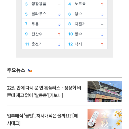
주요뉴스
22일 만에 다시 문 연 홈플러스…정상화 바
쁜데 재고 없어 ‘발동동’[가보니]
입추매직 '불발', 처서매직은 올까요? [해
시태그]