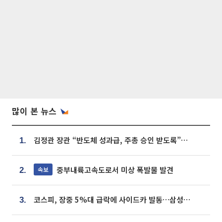
많이 본 뉴스
김정관 장관 “반도체 성과급, 주총 승인 받도록”…상법·자본시장법 개정 시사
1.
중부내륙고속도로서 미상 폭발물 발견
속보
2.
코스피, 장중 5%대 급락에 사이드카 발동…삼성·SK 동반 폭락
3.