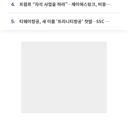
트럼프 “자석 사업을 하라”…제이에스링크, 비중국 영구자석 공급망 구축 속도
4.
티웨이항공, 새 이름 '트리니티항공' 첫발…SSC 전략 본격화
5.