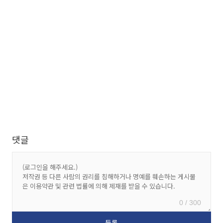
댓글
0 / 300