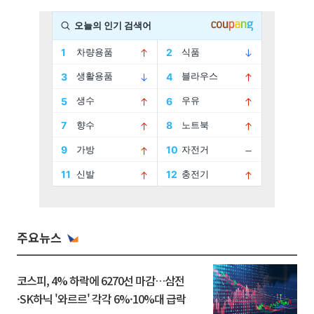
주요뉴스
코스피, 4% 하락에 6270선 마감…삼전
·SK하닉 '와르르' 각각 6%·10%대 급락