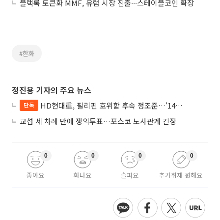
블랙록 토큰화 MMF, 유럽 시장 진출∙∙∙스테이블코인 확장
#한화
정진용 기자의 주요 뉴스
HD현대重, 필리핀 호위함 후속 정조준…‘14척+α’ 싹쓸이 노린다
단독
교섭 세 차례 만에 쟁의투표…포스코 노사관계 긴장
0
0
0
0
좋아요
화나요
슬퍼요
추가취재 원해요