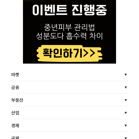
마켓
금융
부동산
산업
경제
국제