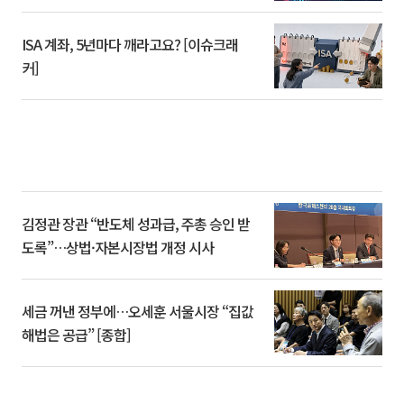
ISA 계좌, 5년마다 깨라고요? [이슈크래
커]
김정관 장관 “반도체 성과급, 주총 승인 받
도록”…상법·자본시장법 개정 시사
세금 꺼낸 정부에…오세훈 서울시장 “집값
해법은 공급” [종합]