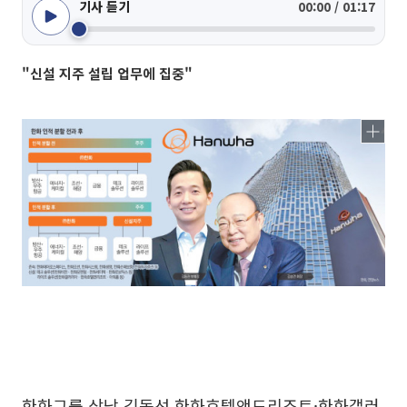
기사 듣기
00:00 / 01:17
"신설 지주 설립 업무에 집중"
한화그룹 삼남 김동선 한화호텔앤드리조트·한화갤러