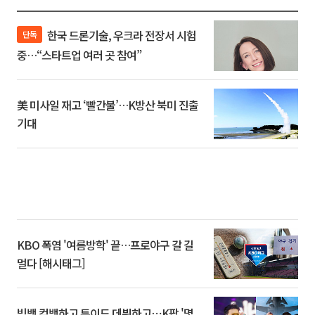
한국 드론기술, 우크라 전장서 시험
단독
중…“스타트업 여러 곳 참여”
美 미사일 재고 ‘빨간불’…K방산 북미 진출
기대
KBO 폭염 '여름방학' 끝…프로야구 갈 길
멀다 [해시태그]
빅뱅 컴백하고 튜이드 데뷔하고⋯K팝 '몇