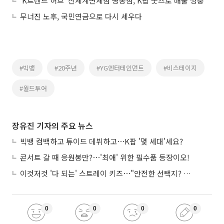
‘K트렌드 허브’ 신세계면세점 명동점, K팝 굿즈로 매출 껑충
무너진 노후, 국민연금으로 다시 세우다
#빅뱅
#20주년
#YG엔터테인먼트
#비스테이지
#월드투어
장유진 기자의 주요 뉴스
빅뱅 컴백하고 튜이드 데뷔하고⋯K팝 '몇 세대'세요?
콘서트 갈 때 응원봉만?⋯'최애' 위한 필수품 등장이오!
이것저것 '다 되는' 스트레이 키즈⋯"안전한 선택지? 도전이 재밌죠"
0
0
0
0