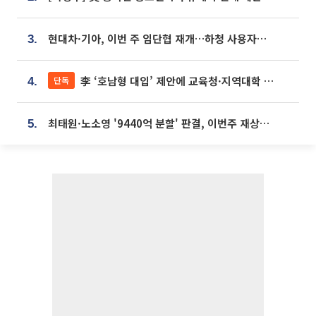
현대차·기아, 이번 주 임단협 재개…하청 사용자성 재심도 ‘변수’
3.
李 ‘호남형 대입’ 제안에 교육청·지역대학 서·논술형 입시 연계 '착수'
단독
4.
최태원·노소영 '9440억 분할' 판결, 이번주 재상고 여부 주목
5.