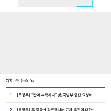
많이 본 뉴스
[특징주] “탄약 부족하다“ 美 국방부 증산 요청에⋯국내 방산주 급등세
1.
[특징주] 美 중국산 광트랜시버 규제 추진에 대한광통신 등 광통신株 강세
2.