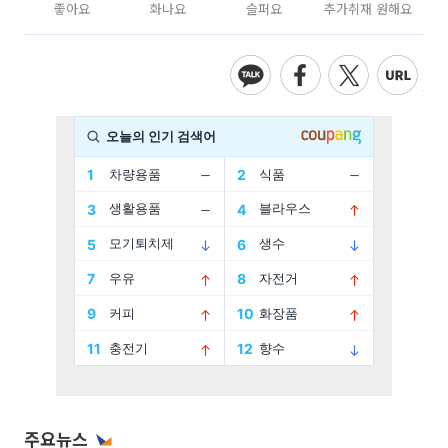
좋아요
화나요
슬퍼요
추가취재 원해요
주요뉴스