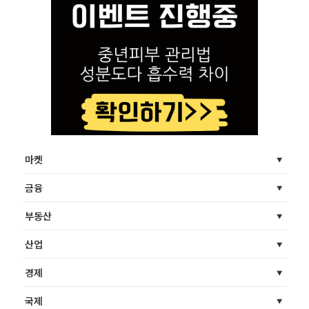
마켓
금융
부동산
산업
경제
국제