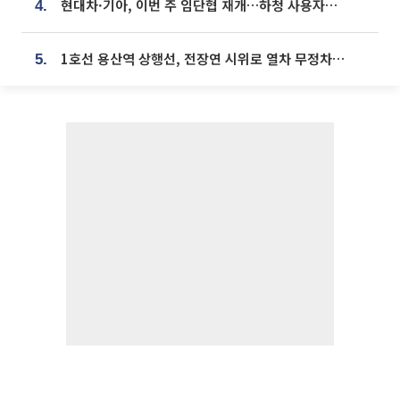
현대차·기아, 이번 주 임단협 재개…하청 사용자성 재심도 ‘변수’
4.
1호선 용산역 상행선, 전장연 시위로 열차 무정차 운행
5.