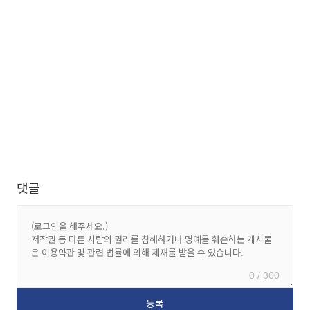
댓글
0 / 300