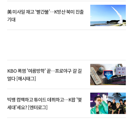
美 미사일 재고 ‘빨간불’…K방산 북미 진출
기대
KBO 폭염 '여름방학' 끝…프로야구 갈 길
멀다 [해시태그]
빅뱅 컴백하고 튜이드 데뷔하고⋯K팝 '몇
세대'세요? [엔터로그]