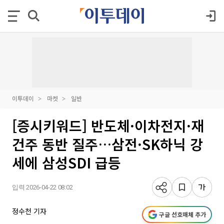
이투데이
마켓
일반
[증시키워드] 반도체·이차전지·재
건주 동반 질주…삼전·SK하닉 강
세에 삼성SDI 급등
입력 2026-04-22 08:02
정수천 기자
구글 선호매체 추가