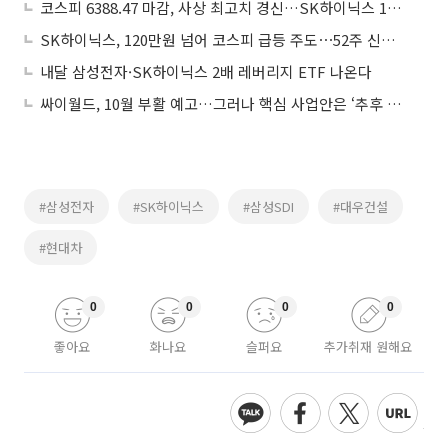
코스피 6388.47 마감, 사상 최고치 경신…SK하이닉스 120만원 넘어 신고가
SK하이닉스, 120만원 넘어 코스피 급등 주도⋯52주 신고가 경신
내달 삼성전자·SK하이닉스 2배 레버리지 ETF 나온다
싸이월드, 10월 부활 예고…그러나 핵심 사업안은 ‘추후 공개’
#삼성전자
#SK하이닉스
#삼성SDI
#대우건설
#현대차
0
0
0
0
좋아요
화나요
슬퍼요
추가취재 원해요