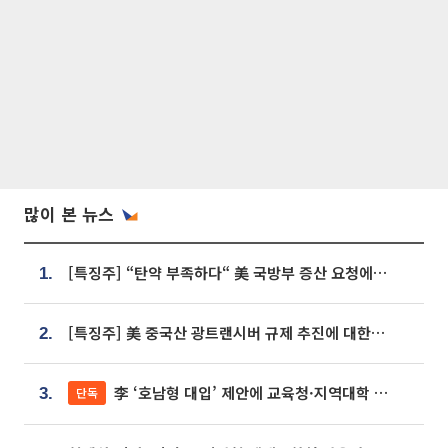
많이 본 뉴스
[특징주] “탄약 부족하다“ 美 국방부 증산 요청에⋯국내 방산주 급등세
1.
[특징주] 美 중국산 광트랜시버 규제 추진에 대한광통신 등 광통신株 강세
2.
李 ‘호남형 대입’ 제안에 교육청·지역대학 서·논술형 입시 연계 '착수'
단독
3.