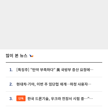
많이 본 뉴스
[특징주] “탄약 부족하다“ 美 국방부 증산 요청에⋯국내 방산주 급등세
1.
현대차·기아, 이번 주 임단협 재개…하청 사용자성 재심도 ‘변수’
2.
한국 드론기술, 우크라 전장서 시험 중…“스타트업 여러 곳 참여”
단독
3.