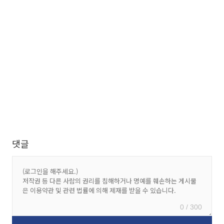
댓글
0 / 300