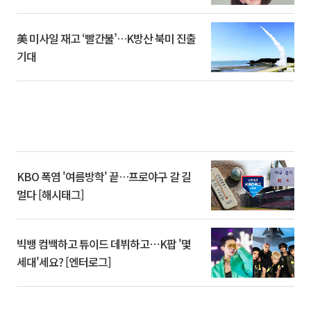
美 미사일 재고 ‘빨간불’…K방산 북미 진출
기대
KBO 폭염 '여름방학' 끝…프로야구 갈 길
멀다 [해시태그]
빅뱅 컴백하고 튜이드 데뷔하고⋯K팝 '몇
세대'세요? [엔터로그]