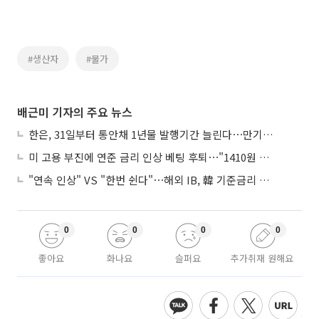
#생산자
#물가
배근미 기자의 주요 뉴스
한은, 31일부터 통안채 1년물 발행기간 늘린다⋯만기별 지표종목도 도입
미 고용 부진에 연준 금리 인상 베팅 후퇴⋯"1410원 밑돌 듯"
"연속 인상" VS "한번 쉰다"⋯해외 IB, 韓 기준금리 두고 '견해 차' 팽팽
0
0
0
0
좋아요
화나요
슬퍼요
추가취재 원해요