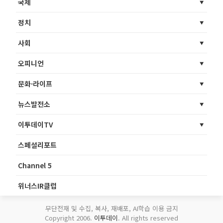
국제
정치
사회
오피니언
문화·라이프
뉴스발전소
이투데이TV
스페셜리포트
Channel 5
위너스IR클럽
무단전재 및 수집, 복사, 재배포, AI학습 이용 금지
Copyright 2006.
이투데이
. All rights reserved