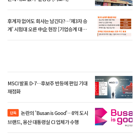
후계자 없어도 회사는 남긴다?…‘제3자 승
계’ 시험대 오른 中企 현장 [기업승계 대전
환]
MSCI 발표 D-7…후보주 반등에 편입 기대
재점화
논란의 'Busan is Good'…8억 도시
단독
브랜드, 용산 대통령실 CI 업체가 수행