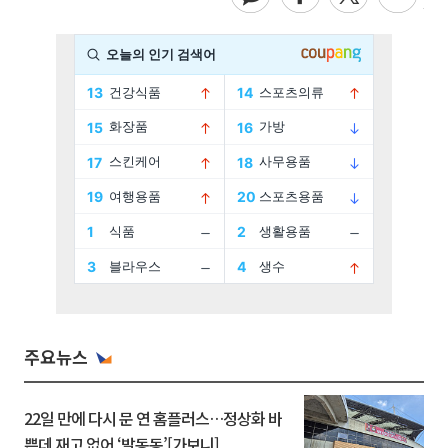
주요뉴스
22일 만에 다시 문 연 홈플러스…정상화 바
쁜데 재고 없어 ‘발동동’[가보니]