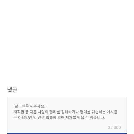
댓글
0 / 300