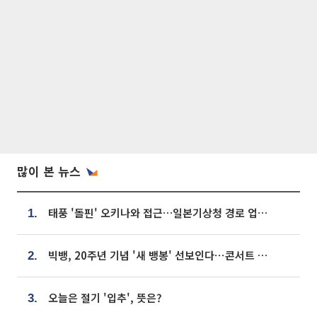
많이 본 뉴스
태풍 '돌핀' 오키나와 접근…일본기상청 경로 업데이트
1.
빅뱅, 20주년 기념 '새 뱅봉' 선보인다⋯콘서트 앞두고 팝업 개최
2.
오늘은 절기 '입추', 뜻은?
3.