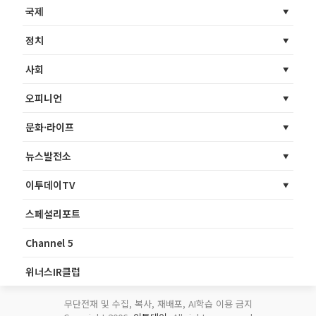
국제
정치
사회
오피니언
문화·라이프
뉴스발전소
이투데이TV
스페셜리포트
Channel 5
위너스IR클럽
무단전재 및 수집, 복사, 재배포, AI학습 이용 금지