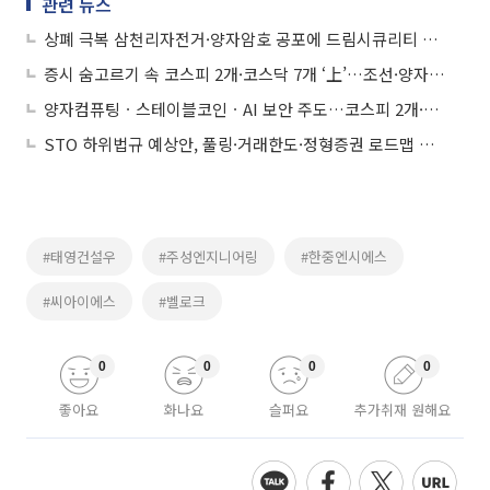
관련 뉴스
상폐 극복 삼천리자전거·양자암호 공포에 드림시큐리티 등 '上'
증시 숨고르기 속 코스피 2개·코스닥 7개 ‘上’…조선·양자컴퓨팅·코로나19 테마 ↑
양자컴퓨팅ㆍ스테이블코인ㆍAI 보안 주도…코스피 2개·코스닥 18개 상한가
STO 하위법규 예상안, 풀링·거래한도·정형증권 로드맵 제시
#태영건설우
#주성엔지니어링
#한중엔시에스
#씨아이에스
#벨로크
0
0
0
0
좋아요
화나요
슬퍼요
추가취재 원해요