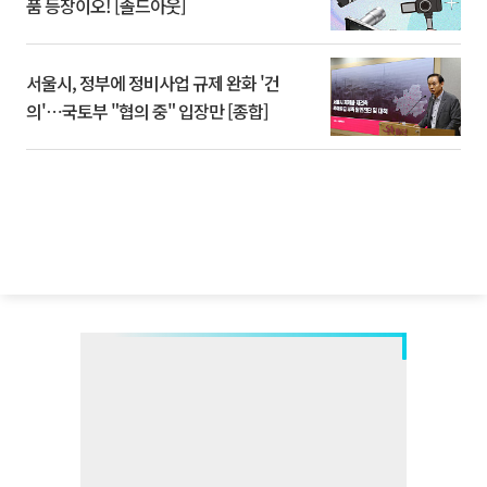
품 등장이오! [솔드아웃]
서울시, 정부에 정비사업 규제 완화 '건
의'⋯국토부 "협의 중" 입장만 [종합]