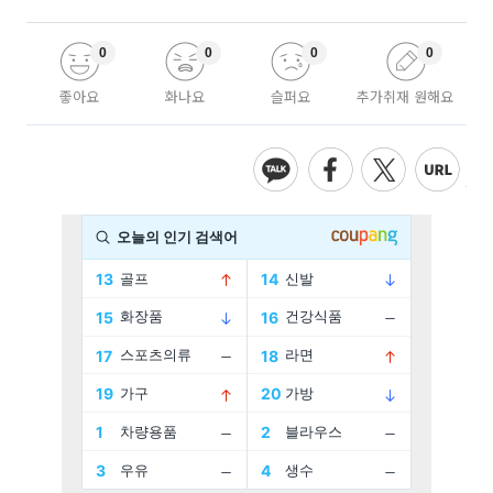
0
0
0
0
좋아요
화나요
슬퍼요
추가취재 원해요