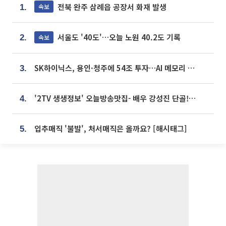
전북 완주 삼례읍 공장서 화재 발생
속보
1.
서울도 '40도'…오늘 노원 40.2도 기록
속보
2.
SK하이닉스, 용인·청주에 54조 투자…AI 메모리 생산기지 키운다
3.
'2TV 생생정보' 오늘방송맛집- 배우 강성진 단골! 쌀국수ㆍ푸팟퐁 커리 맛집 '블○○○'
4.
입추매직 '불발', 처서매직은 올까요? [해시태그]
5.