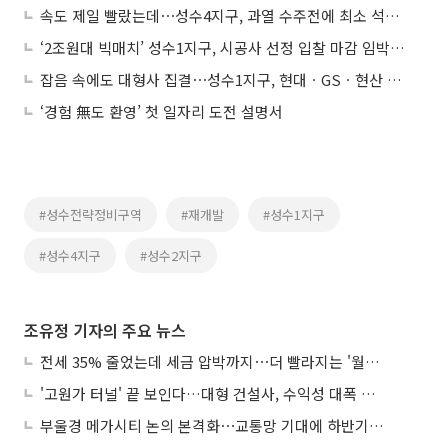
속도 제일 빨랐는데⋯성수4지구, 과열 수주전에 최소 석달 밀렸다
‘2조원대 빅매치’ 성수1지구, 시공사 선정 입찰 마감 임박…“압구정 전초전”
잡음 속에도 대형사 집결⋯성수1지구, 현대ㆍGSㆍ현산 3파전 '촉각'
‘경험 無도 환영’ 첫 일자리 도전 설명서
#성수전략정비구역
#재개발
#성수1지구
#성수4지구
#성수2지구
조유정 기자의 주요 뉴스
전세 35% 줄었는데 세금 압박까지⋯더 빨라지는 '월세화'
'고원가 터널' 끝 보인다…대형 건설사, 수익성 대폭 개선
부울경 메가시티 논의 본격화⋯교통망 기대에 하반기 분양시장 '주목'