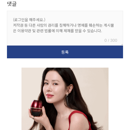
댓글
0 / 300