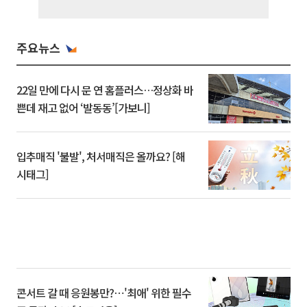
주요뉴스
22일 만에 다시 문 연 홈플러스…정상화 바
쁜데 재고 없어 ‘발동동’[가보니]
입추매직 '불발', 처서매직은 올까요? [해
시태그]
콘서트 갈 때 응원봉만?⋯'최애' 위한 필수