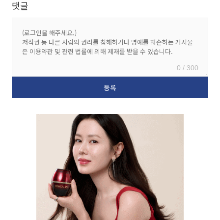
댓글
0 / 300