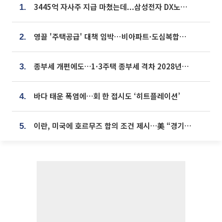
3445억 자사주 지급 마쳤는데...삼성전자 DX노조, 뒤늦은 '떼쓰기 집회'
1.
영끌 '주택공급' 대책 임박⋯비아파트·도심복합까지 총동원
2.
종부세 개편에도…1·3주택 종부세 격차 2028년부터 확대
3.
바다 태운 폭염에…회 한 접시도 ‘히트플레이션’
4.
이란, 미국에 호르무즈 합의 조건 제시…美 “경기 아직 안 끝나” [종합]
5.