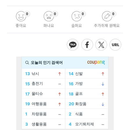
0
0
0
0
좋아요
화나요
슬퍼요
추가취재 원해요