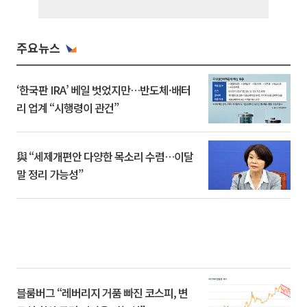
주요뉴스
‘한국판 IRA’ 베일 벗었지만…반도체·배터
리 업계 “시행령이 관건”
與 “세제개편안 다양한 목소리 수렴…이달
말 정리 가능성”
블룸버그 “레버리지 거품 빠진 코스피, 변