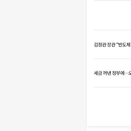
김정관 장관 “반도체
세금 꺼낸 정부에…오