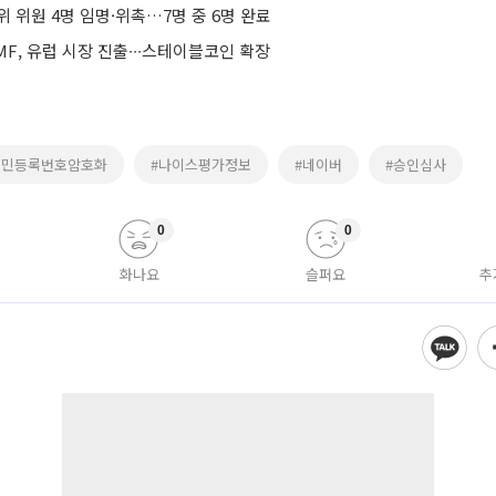
 위원 4명 임명·위촉…7명 중 6명 완료
F, 유럽 시장 진출∙∙∙스테이블코인 확장
주민등록번호암호화
#나이스평가정보
#네이버
#승인심사
0
0
화나요
슬퍼요
추