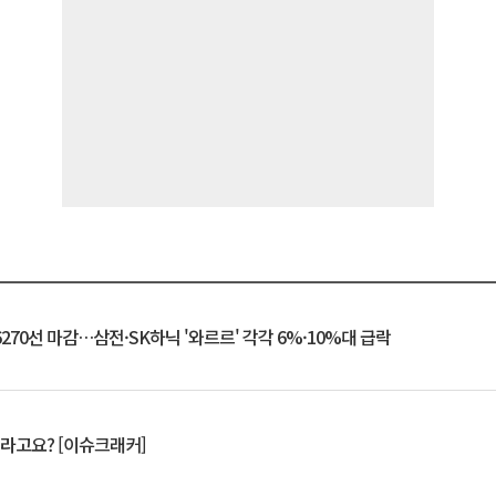
6270선 마감…삼전·SK하닉 '와르르' 각각 6%·10%대 급락
 깨라고요? [이슈크래커]