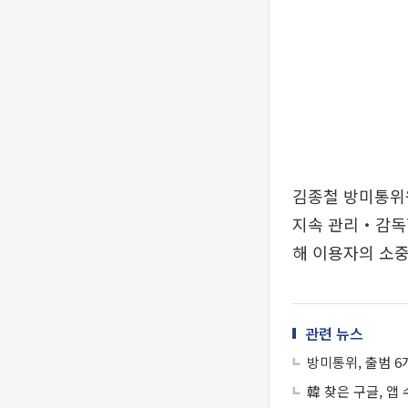
김종철 방미통위
지속 관리‧감독할
해 이용자의 소중
관련 뉴스
방미통위, 출범 6
韓 찾은 구글, 앱