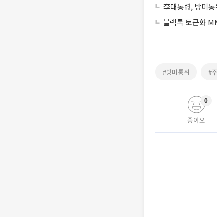
李대통령, 방미통위
블랙록 토큰화 MM
#방미통위
#
0
좋아요