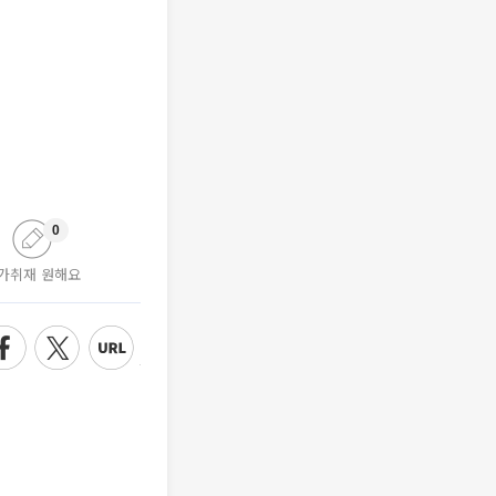
0
가취재 원해요