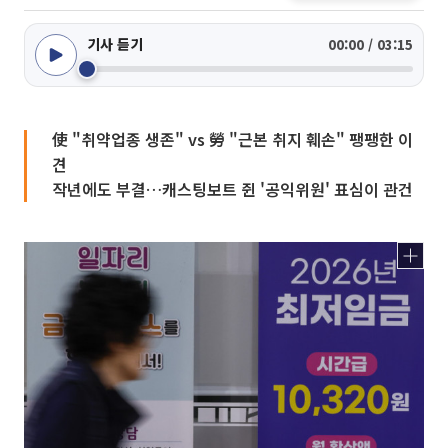
기사 듣기
00:00 / 03:15
使 "취약업종 생존" vs 勞 "근본 취지 훼손" 팽팽한 이
견
작년에도 부결…캐스팅보트 쥔 '공익위원' 표심이 관건