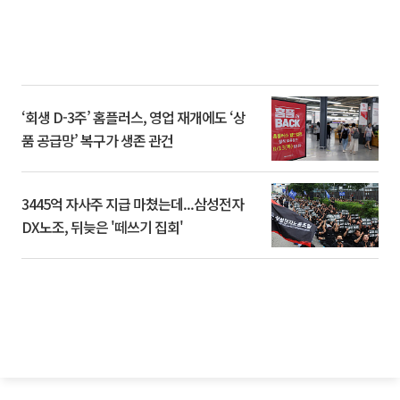
‘회생 D-3주’ 홈플러스, 영업 재개에도 ‘상
품 공급망’ 복구가 생존 관건
3445억 자사주 지급 마쳤는데...삼성전자
DX노조, 뒤늦은 '떼쓰기 집회'