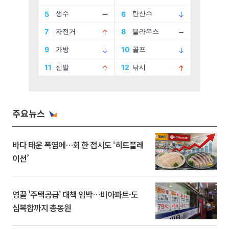
주요뉴스
바다 태운 폭염에…회 한 접시도 ‘히트플레
이션’
영끌 '주택공급' 대책 임박⋯비아파트·도
심복합까지 총동원