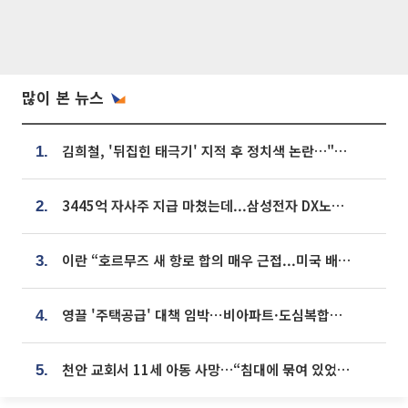
많이 본 뉴스
김희철, '뒤집힌 태극기' 지적 후 정치색 논란…"좌우 떠나 우리나라 국기"
1.
3445억 자사주 지급 마쳤는데...삼성전자 DX노조, 뒤늦은 '떼쓰기 집회'
2.
이란 “호르무즈 새 항로 합의 매우 근접...미국 배상 먼저”
3.
영끌 '주택공급' 대책 임박⋯비아파트·도심복합까지 총동원
4.
천안 교회서 11세 아동 사망…“침대에 묶여 있었다” 진술 확보
5.