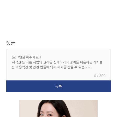
댓글
0 / 300