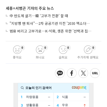
세종=서병곤 기자의 주요 뉴스
中 반도체 굴기⋯韓 ‘고부가 전환’ 할 때
"지방행 땐 퇴사"⋯2차 공공기관 이전 '2030 엑소더스' 뇌관
범용 버리고 고부가로⋯K-석화, 생존 위한 '선택과 집중'
0
0
0
0
좋아요
화나요
슬퍼요
추가취재 원해요