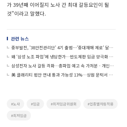
가 39년째 이어질지 노사 간 최대 갈등요인이 될
것"이라고 말했다.
관련 뉴스
중부발전, '38안전관리단' 4기 출범⋯'중대재해 제로' 달성 앞장
왜 ‘삼성 노조 파업’에 냉담한가…반도체판 임금 양극화 도마
삼성전자 노사 갈등 격화…총파업 예고 속 가처분ㆍ개인정보 수사까지
美 클래리티 법안 연내 통과 가능성 13%…상원 문턱서 제동
#노사
#임금
#최저임금위원회
#업종별차등적용
#최저임금