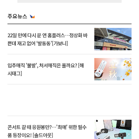
주요뉴스
22일 만에 다시 문 연 홈플러스…정상화 바
쁜데 재고 없어 ‘발동동’[가보니]
입추매직 '불발', 처서매직은 올까요? [해
시태그]
콘서트 갈 때 응원봉만?⋯'최애' 위한 필수
품 등장이오! [솔드아웃]