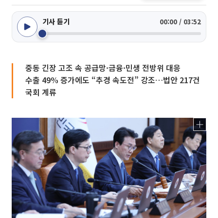
기사 듣기
00:00 / 03:52
중동 긴장 고조 속 공급망·금융·민생 전방위 대응
수출 49% 증가에도 “추경 속도전” 강조…법안 217건
국회 계류