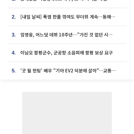
[내일 날씨] 폭염 한풀 꺾여도 무더위 계속⋯동해안 이틀 연속 비
2.
임영웅, 어느덧 데뷔 10주년⋯"가진 것 없던 시절, 내 앞엔 20명의 팬뿐"
3.
이남오 함평군수, 군공항 소음피해 함평 보상 요구
4.
'굿 윌 헌팅' 배우 "기아 EV2 덕분에 살아"…교통사고 후 안전성 극찬
5.