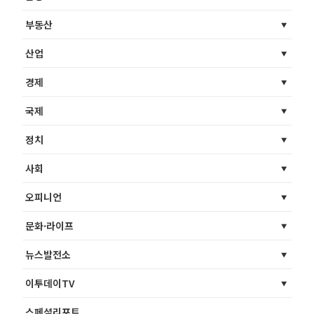
부동산
산업
경제
국제
정치
사회
오피니언
문화·라이프
뉴스발전소
이투데이TV
스페셜리포트