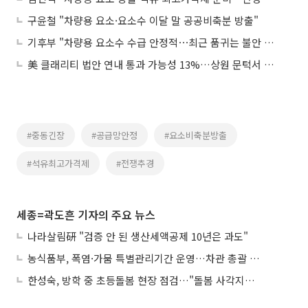
구윤철 "차량용 요소·요소수 이달 말 공공비축분 방출"
기후부 "차량용 요소수 수급 안정적⋯최근 품귀는 불안 심리 탓"
美 클래리티 법안 연내 통과 가능성 13%…상원 문턱서 제동
#중동긴장
#공급망안정
#요소비축분방출
#석유최고가격제
#전쟁추경
세종=곽도흔 기자의 주요 뉴스
나라살림硏 "검증 안 된 생산세액공제 10년은 과도"
농식품부, 폭염·가뭄 특별관리기간 운영…차관 총괄 대응체계 격상
한성숙, 방학 중 초등돌봄 현장 점검…"돌봄 사각지대 없애야"