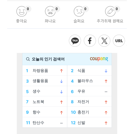
0
0
0
0
좋아요
화나요
슬퍼요
추가취재 원해요